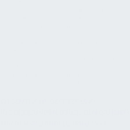
Gebäudemanagement erfüllt werden. Zentrales
Element ist dabei die Betreiberverantwortung: Der
Betreiber eines Bürogebäudes (Eigentümer oder vom
Eigentümer beauftragte Firma) trägt die rechtliche
Pflicht, das Gebäude und alle technischen Anlagen
sicher zu betreiben. Diese Pflicht kann zwar teilweise
delegiert werden, muss jedoch durch klare Regelungen
und Überwachung gewährleistet bleiben. Wichtig ist,
Verstöße gegen Betreiberpflichten zu vermeiden, da im
Schadensfall Haftungsrisiken (bis hin zu zivil- und
strafrechtlicher Verantwortung) drohen.
WESENTLICHE GESETZE UND
VERORDNUNGEN GEBEN DEN RAHMEN
FÜR DEN GEBÄUDEBETRIEB VOR: