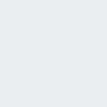
zugelassene Prüfstellen (z.B. TÜV) in
vorgeschriebenen Intervallen abgenommen und
wiederkehrend geprüft werden. Beispielsweise sind
Aufzüge typischerweise alle 2 Jahre von einer
zugelassenen Überwachungsstelle zu prüfen,
zusätzlich zu den häufigeren Wartungen durch
Fachfirmen. Auch ortsfeste elektrische Anlagen
und Maschinen müssen nach BetrSichV und den
Technischen Regeln (TRBS) wiederkehrend geprüft
werden. Eine lückenlose Prüfdokumentation ist Teil
des rechtskonformen Betriebs – sie beweist im
Ernstfall die Erfüllung der Pflichten.
DGUV-Vorschriften (Regeln der Deutschen
Gesetzlichen Unfallversicherung, früher
„Unfallverhütungsvorschriften“) ergänzen