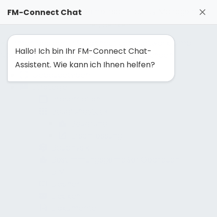
FM-Solutionmaker: Gemeinsam Facility Management
FM-Connect Chat
neu denken
Hallo! Ich bin Ihr FM-Connect Chat-
Navigation ausblenden
Navigation einblenden
Assistent. Wie kann ich Ihnen helfen?
Gebäudetypen
Strategie
Präsentation
Baugrundstück
Baugrund
Erschliessung
Bauphysik
Bestimmungsgemäßer Gebrauch
BIM
Dächer
Decken
Dokumente