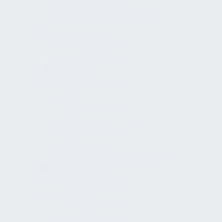
Photovoltaikanlagen
Innenwandöffnungen
Erfahrungen
Nutzerplanung
Ausstattung
Fassaden
Flächenmanagement
Glossar
Fachmessen
Fachzeitschriften
Marktübersicht
Verbände
Ausbildung / Weiterbildung
Innenwände
Klimafeste Gebäude
Stakeholder
Mitbestimmung
Service Desk