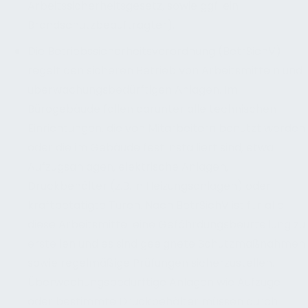
Arbeitssicherheitsgesetz, sowie ggf. ein
Brandschutzbeauftragter).
Die Betriebssicherheitsverordnung (BetrSichV)
regelt den sicheren Betrieb von Arbeitsmitteln und
überwachungsbedürftigen Anlagen. Im
Bürogebäude fallen darunter alle technischen
Einrichtungen, die von Mitarbeitern benutzt werden
oder die im Gebäude fest installiert sind, etwa
Aufzugsanlagen, elektrische Anlagen,
Druckbehälter (z.B. in Heizungsanlagen) oder
kraftbetätigte Türen. Nach BetrSichV ist für alle
diese Arbeitsmittel eine Gefährdungsbeurteilung zu
erstellen und es sind geeignete Schutzmaßnahmen
sowie regelmäßige Prüfungen sicherzustellen.
Überwachungsbedürftige Anlagen wie Aufzüge
oder bestimmte Druckbehälter müssen durch