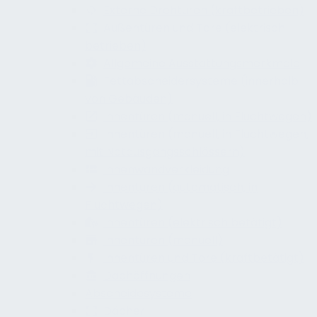
Externe Drehtüren (kraftbetrieben)
Außentüren und Tore (elektrisch
betrieben)
Allgemeine Ausstattungsmerkmale
Fettabscheidersysteme (innerhalb
von Gebäuden)
Innentüren (manuell, in Fluchtwegen)
Innentüren (manuell, in Fluchtwegen,
mit Notausgangsschlössern)
Innenwandverkleidung
Innentüren (automatisch, in
Fluchtwegen)
Innentüren (elektrisch betätigt)
Innentüren (manuell)
Innentüren und Tore (kraftbetätigt)
Dachöffnungen
Abscheidesysteme
Dächer