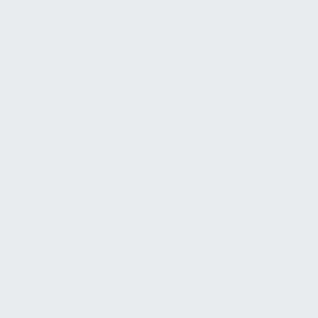
Bauordnungs- und Verkehrssicherungspflichten:
Der Betreiber muss die Vorgaben aus der
Baugenehmigung und den Landesbauordnungen
einhalten. Beispielsweise darf das Gebäude nur
entsprechend der genehmigten Nutzung betrieben
werden (Büro-Nutzung, maximale
Personenbelegung, Einhaltung von
Stellplatzauflagen etc.). Bei baulichen
Veränderungen im Rahmen des Betriebs
(Umbauten, größere Renovierungen) sind
bauaufsichtliche Genehmigungen und die
Anwendung der entsprechenden technischen
Baunormen (DIN/EN) erforderlich. Zudem hat der
Betreiber eine allgemeine
Verkehrssicherungspflicht auf dem Grundstück und