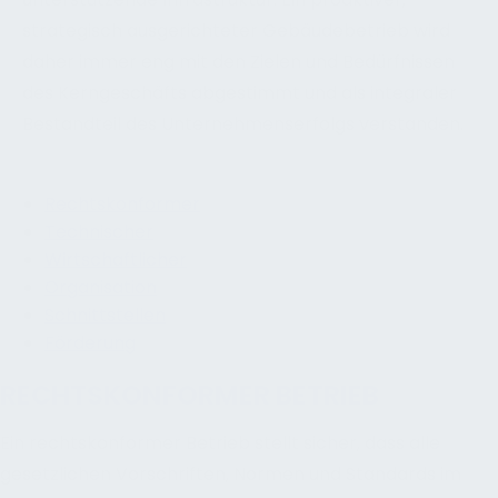
strategisch ausgerichteter Gebäudebetrieb wird
daher immer eng mit den Zielen und Bedürfnissen
des Kerngeschäfts abgestimmt und als integraler
Bestandteil des Unternehmenserfolgs verstanden.
Rechtskonformer
Technischer
Wirtschaftlicher
Organisation
Schnittstellen
Förderung
RECHTSKONFORMER BETRIEB
Ein rechtskonformer Betrieb stellt sicher, dass alle
gesetzlichen Vorschriften, Normen und Standards im