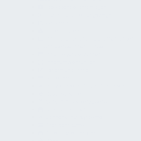
Fassadenbefahranlagen
Flucht- und Rettungswege
Glaswände
Hallenbauten
Innenbrandwände, Durchführungen
und tragende Innenwände
Innenliegende Stützen
Innenumwehrungen
Leitern und Tritte
Notleitern
Plätze, Innenhöfe und Terrassen
Rauchschürzen
Schwimmbeckenzubehör
Silos-Strukturen
Sonnenschutzsysteme
Treppenräume
Türen, Tore, Fenster
Wege