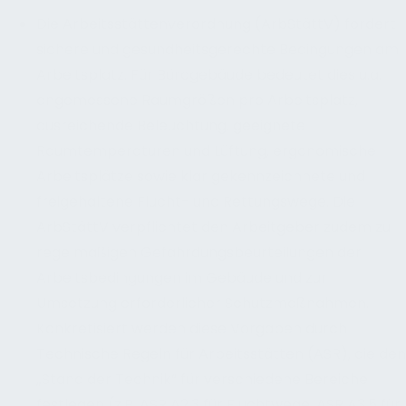
Die Arbeitsstättenverordnung (ArbStättV) fordert
sichere und gesundheitsgerechte Bedingungen am
Arbeitsplatz. Für Bürogebäude bedeutet dies u.a.
angemessene Raumgrößen pro Arbeitsplatz,
ausreichende Beleuchtung, geeignete
Raumtemperaturen und Lüftung, ergonomische
Arbeitsplätze sowie klar gekennzeichnete und
freigehaltene Flucht- und Rettungswege. Die
ArbStättV verpflichtet den Arbeitgeber zudem zu
regelmäßigen Gefährdungsbeurteilungen der
Arbeitsbedingungen im Gebäude und zur
Umsetzung erforderlicher Schutzmaßnahmen.
Konkretisiert werden diese Vorgaben durch
Technische Regeln für Arbeitsstätten (ASR), die den
„Stand der Technik“ für verschiedene Bereiche
festlegen (z.B. ASR A2.3 für Fluchtwege, ASR A3.5 für