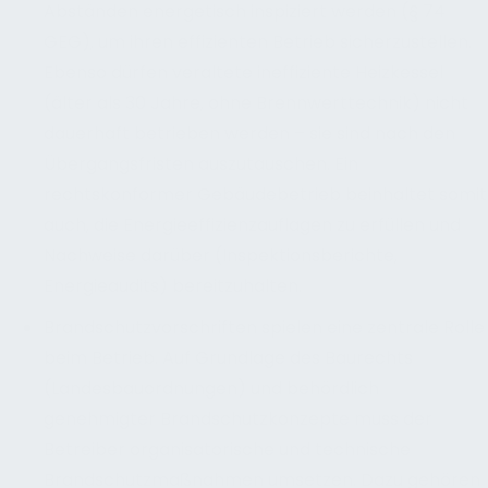
Abständen energetisch inspiziert werden (§ 74
GEG), um ihren effizienten Betrieb sicherzustellen.
Ebenso dürfen veraltete ineffiziente Heizkessel
(älter als 30 Jahre, ohne Brennwerttechnik) nicht
dauerhaft betrieben werden – sie sind nach den
Übergangsfristen auszutauschen. Ein
rechtskonformer Gebäudebetrieb beinhaltet somit
auch, die Energieeffizienzauflagen zu erfüllen und
Nachweise darüber (Inspektionsberichte,
Energieaudits) bereitzuhalten.
Brandschutzvorschriften spielen eine zentrale Rolle
beim Betrieb. Auf Grundlage des Baurechts
(Landesbauordnungen) und behördlich
genehmigter Brandschutzkonzepte muss der
Betreiber organisatorische und technische
Brandschutzmaßnahmen umsetzen. Dazu gehören