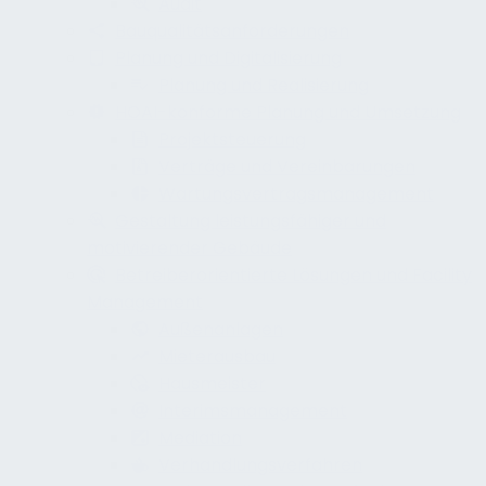
Audit
Bauqualitätsanforderungen
Planung und Digitalisierung
Planung und Realisierung
HOAI-konforme Planung und Umsetzung
Projektsteuerung
Verträge und Vereinbarungen
Wartungsvertragsmanagement
Gestaltung leistungsfähiger und
motivierender Gebäude
Betreiberorientierte Lösungen und Facility
Management
Außenanlagen
Mieterausbau
Hausmeister
Interimsmanagement
Mediation
Verhandlungsverfahren