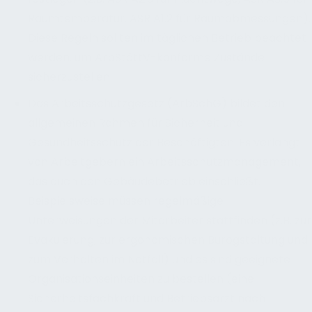
Raumtemperatur, ASR A1.2 für Raumabmessungen).
Diese Regeln sollten im täglichen Betrieb beachtet
werden, um ArbStättV-konforme Zustände
sicherzustellen.
Das Arbeitsschutzgesetz (ArbSchG) bildet den
allgemeinen Rahmen für Sicherheit und
Gesundheitsschutz der Beschäftigten. Es verlangt
von Arbeitgebern ein Arbeitsschutzmanagement,
das auch den Gebäudebetrieb einschließt.
Beispielsweise müssen regelmäßige
Unterweisungen der Mitarbeiter stattfinden (z.B. zur
Evakuierung, zur ergonomischen Bürogstaltung und
zum Verhalten im Notfall) und es sind geeignete
Organisationseinheiten zu bestellen (eine
Sicherheitsfachkraft und Betriebsarzt nach