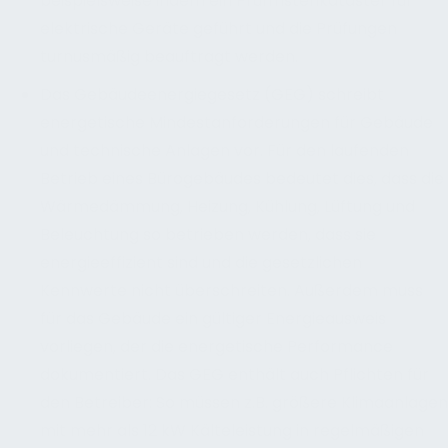
beispielsweise indem ein Prüffristenkataster für
elektrische Geräte geführt und die Prüfungen
turnusmäßig beauftragt werden.
Das Gebäudeenergiegesetz (GEG) schreibt
energetische Mindestanforderungen für Gebäude
und technische Anlagen vor. Für den laufenden
Betrieb eines Bürogebäudes bedeutet dies, dass die
Wärmedämmung, Heizung, Kühlung, Lüftung und
Beleuchtung so betrieben werden, dass sie
energieeffizient sind und die gesetzlichen
Kennwerte nicht überschreiten. Außerdem muss
für das Gebäude ein gültiger Energieausweis
vorliegen, der die energetische Performance
dokumentiert. Das GEG enthält auch Pflichten für
den Betreiber: So müssen z.B. größere Klimaanlagen
mit mehr als 12 kW Kälteleistung in regelmäßigen