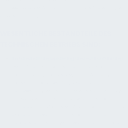
vorausschauende Wartung und optimale Steuerung der
Anlagen im Alltag.
WESENTLICHE BESTANDTEILE DES
TECHNISCHEN BETRIEBS SIND:
Instandhaltungsplanung und -durchführung:
Gemäß den Grundsätzen der DIN 31051 ist
Instandhaltung als Oberbegriff für Wartung,
Inspektion, Instandsetzung (Reparatur) und
Verbesserung definiert. Für jede relevante Anlage
im Gebäude (von der Heizungszentrale bis zur
Notbeleuchtung) sollte ein Wartungs- und Prüfplan
existieren. Dieser Plan richtet sich nach den
Herstellerempfehlungen, gesetzlichen Prüffristen