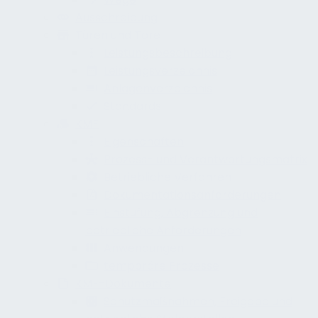
Ausschreibung
Türen und Tore
Leistungsbeschreibung
Leistungsverzeichnis
Anlagenverzeichnis
Standards
KMF
Eigenschaften
Prozess- und Verantwortungsmatrix
Betriebliche Verfahren
Dokumentationsanforderungen
Einstufung, Abgrenzung und
betriebliche Anforderungen
Anwendungen
temporäre Prozesse
KMF-Dokumente
Schutzmaßnahmen, Freigabe und