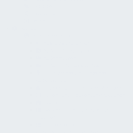
Ökologie
Ökonomie
Betrieb
Betrieb
Betreiberpflichten
Absturzsicherungen
Außen-Rankgerüste
Außenstützen
Außenwandbekleidungen
Brandwände und tragende
Außenwände
Bauwerk und technische Anlagen
Boden- und Deckenkonstruktionen
Dächer
Decken, Bodenaufbauten und
Treppen
elementierte
Außenwandkonstruktionen