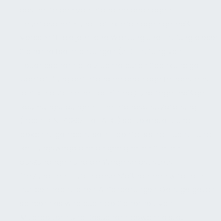
das Betreiben von Brandmeldeanlagen,
Feuerlöschern und Sprinkleranlagen gemäß
Vorschrift, die jährliche Wartung und Prüfung dieser
Sicherheitseinrichtungen (z.B. Prüfung von
Feuerlöschern alle 2 Jahre durch Sachkundige,
Überprüfung der Brandmeldeanlage mindestens
jährlich durch eine Fachfirma) und regelmäßige
Räumungsübungen. Eine Brandschutzordnung
(nach DIN 14096, Teil A-C) sollte erstellt und
bekannt gemacht sein. Ebenfalls sind Flucht- und
Rettungswegpläne an geeigneten Stellen
auszuhängen und die Wege selbst stets
freizuhalten. Durch diese Maßnahmen wird nicht
nur den rechtlichen Anforderungen Genüge getan,
sondern es wird auch die Sicherheit von
Mitarbeitern und Besuchern gewährleistet.