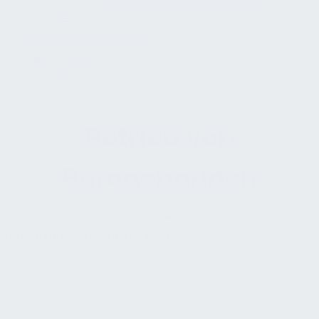
Weitere allgemeine Aufgaben
Qualitätskontrolle und Dokumentation
Dokumentenshop
Kontakt
Suchen
Betrieb von
Bürogebäuden
Facility Management:
Gebäude
»
Verwaltungsgebäude
»
Betrieb