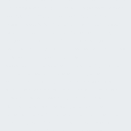
an Fachwissen, Sorgfalt und strategischem Denken.
Rechtskonformität bildet die nicht verhandelbare
Basis – Gesetze, Normen und Vorschriften müssen
bekannt und erfüllt sein, um Sicherheit und Legalität
zu gewährleisten. Darauf aufbauend sorgen
technischer und wirtschaftlicher Betrieb dafür, dass
das Gebäude effizient, zuverlässig und
kostenoptimal funktioniert. Eine klare Organisation
und definiertes Schnittstellenmanagement
verbinden alle Beteiligten und Prozesse zu einem
stimmigen Ganzen. Letztendlich steht über allem
das Ziel, das Kerngeschäft zu fördern: Das
Bürogebäude als Arbeitsumgebung soll den
Unternehmenserfolg unterstützen, nicht hemmen.
Das Kerngeschäft kann nur so gut sein wie die
unterstützende Infrastruktur. Ein proaktiver,