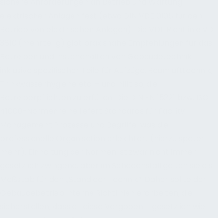
sichere Anforderungen an Betrieb und Wartung
elektrischer Anlagen fest (etwa DIN VDE 0105 für den
Betrieb von elektrischen Anlagen). Die VDI-Richtlinie VDI
3810 (mehrteilig) gibt praxisnahe Empfehlungen für das
Betreiben und Instandhalten von Gebäudetechnik –
inklusive spezifischer Teile für Aufzüge, Raumlufttechnik,
Trinkwasserhygiene etc. – und hilft so, die
Betreiberpflichten zu erfüllen. Die DIN EN 15221 bzw. ISO
41000-Normenreihe liefert Standards für Facility
Management Prozesse und Begriffe, was die
professionelle Organisation erleichtert (hierzu später
mehr). Einhaltung der Normen ist zwar nicht immer
gesetzlich zwingend, aber im Schadensfall gelten sie als
Maßstab für den „Stand der Technik“. Daher sollte der
Gebäudebetrieb interne Richtlinien erarbeiten, die
sicherstellen, dass all diese Vorgaben – gesetzlich wie