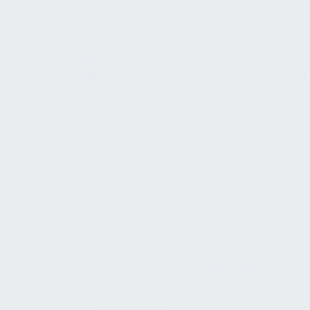
KG 350 – Treppen- und Leiteranlagen
Geländer und Absturzsicherungen
Dachverkleidungen
Dachbereich
Geländer und Absturzsicherungen auf
Flachdächern, Dachterrassen usw
Abscheideranlagen außerhalb von
Gebäuden
Treppenanlagen
Treppenräume
Notwendige Treppenräume gemäß
Bauordnung
Wandkonstruktionen
Elementierte
Außenwandkonstruktionen
Türen und Tore (kraftbetätigt, in
Gehäusen)
Außentüren