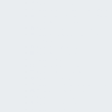
Außentüren (manuell)
Außentüren (manuell, in Fluchtwegen)
Außentüren (manuell, in Fluchtwegen,
mit elektrischen Schlössern)
Außentüren und Tore (manuell)
Außenschiebetüren (automatisch, in
Fluchtwegen)
Außenwandverkleidung, außen
Außenwandöffnungen
Außenfenster
Außenfenster (manuell)
Außenfenster (elektrisch betätigt)
Außenbrandschutztüren
Außen-Brandschutztüren und -tore
Äußere Brandschutztüren
Außen-Tore (manuell)
Außentüren (kraftbetätigt)
Außen-Tore (kraftbetätigt)