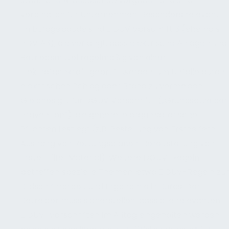
staatliche Arbeitsschutzvorgaben und sind
verbindlich für Unternehmen. Besonders relevant
im Bürogebäude sind DGUV Vorschrift 3 (ehemals
BGV A3), die verlangt, dass elektrische Anlagen und
Betriebsmittel regelmäßig von einer
Elektrofachkraft geprüft werden, um Unfälle durch
elektrischen Schlag oder Brand zu vermeiden.
Gleiches gilt für DGUV Vorschrift 1 („Grundsätze der
Prävention“), die generelle organisatorische
Pflichten festlegt (z.B. Bestellung von Ersthelfern,
Aushang von Rettungsplänen, Bereitstellung von
Erste-Hilfe-Material). Weitere DGUV-Regeln
betreffen spezielle Themen, etwa DGUV-Regeln zur
Bildschirmarbeit und Ergonomie in Büros. Der
Betreiber muss sicherstellen, dass alle relevanten
DGUV-Vorschriften im Alltag eingehalten werden –