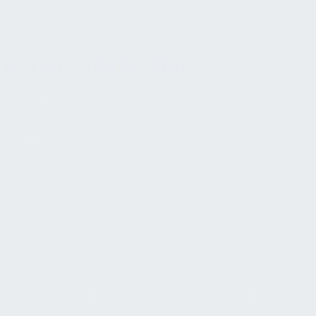
normativ – in der täglichen Praxis umgesetzt und
regelmäßig überprüft werden.
TECHNISCHER BETRIEB
Der technische Betrieb eines Bürogebäudes umfasst alle
Maßnahmen, um die Gebäudetechnik funktionsfähig,
sicher und effizient zu halten. Im Mittelpunkt steht die
technische Gebäudeausrüstung (TGA) – also Heizungs-,
Klima- und Lüftungsanlagen, Sanitärinstallationen,
Elektrotechnik, Aufzüge, Sicherheitssysteme und weitere
technische Einrichtungen. Eine qualifizierte
Instandhaltung dieser Anlagen ist entscheidend, um
Ausfälle zu vermeiden, die Sicherheit zu gewährleisten
und die Lebensdauer der Anlagen zu verlängern.
Technischer Betrieb bedeutet dabei nicht nur
Reparaturen bei Störungen, sondern vor allem