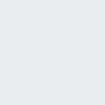
betriebliche Stolperstellen
Arbeitserlaubnis
Gefährdungsbeurteilung
Schulungsanweisung und
Schulungsnachweise
Pflichtenliste
Standardarbeitsanweisung
KMF-Arbeiten
Abnahme- und Freigabecheckliste
Arbeitsanweisung
Audit- und
Managementbewertungsprotokoll
Regelwerksliste
Vorsorgekartei nach ArbMedVV
Mess- und Bewertungsprotokoll
Leistungen
Bedarfsanalyse und Konzeptentwicklung
Projektentwicklung