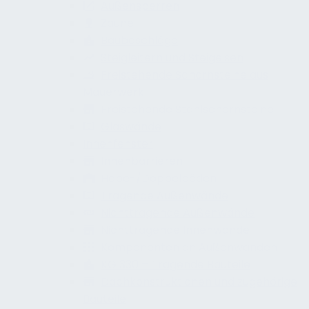
Außensperren
Zäune
Baubeschläge
Steigleitern und Steigeisen
Freistehende Schornsteine aus
Mauerwerk
Freistehende Stahlschornsteine
Glaswände
Innenfenster
Innenbarrieren
Hebe-/Doppelböden
Tragende Außenwände
Nichttragende Außenwände
Nichttragende Innenwände
Komponenten an Außenwänden
KG 330 – Tragende Bauteile
Dachkonstruktionen und zugehörige
Bauteile