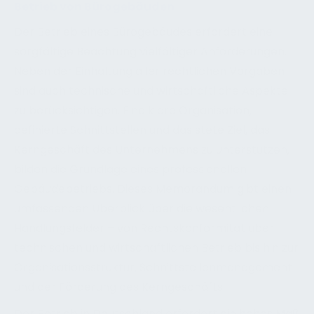
Betrieb von Bürogebäuden
Der Betrieb eines Bürogebäudes erfordert eine
sorgfältige Beachtung vielfältiger Anforderungen.
Neben der Einhaltung aller rechtlichen Vorgaben
sind auch technische und wirtschaftliche Aspekte
zu berücksichtigen. Eine klare Organisation,
definierte Schnittstellen und das stete Ziel, das
Kerngeschäft des Unternehmens zu unterstützen,
bilden die Grundlage eines professionellen
Gebäudebetriebs. Dieses Memorandum gibt einen
umfassenden Überblick über die wesentlichen
Handlungsfelder – von Rechtskonformität über
technischen und wirtschaftlichen Betrieb bis hin zur
Organisationsstruktur, Schnittstellenmanagement
und der Förderung des Kerngeschäfts.
Der Betrieb in Deutschland erfordert ein hohes Maß