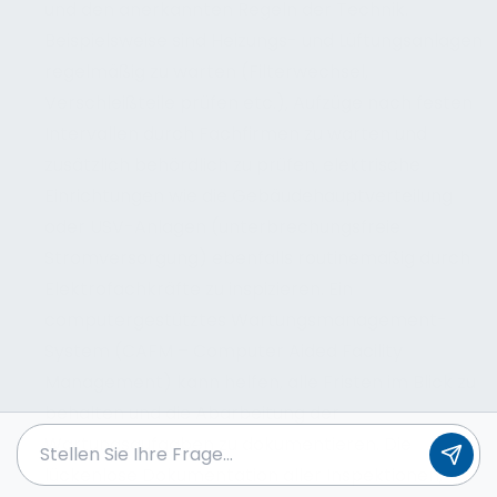
und den anerkannten Regeln der Technik.
Beispielsweise sind Heizungs- und Lüftungsanlagen
regelmäßig zu warten (Filterwechsel,
Verschleißteile prüfen etc.), Aufzüge nach festen
Intervallen durch Fachfirmen zu warten und
zusätzlich behördlich zu prüfen, elektrische
Einrichtungen wie die Gebäudehauptverteilung
oder USV-Anlagen (unterbrechungsfreie
Stromversorgung) ebenfalls routinemäßig durch
Elektrofachkräfte zu inspizieren. Ein
computergestütztes Wartungsmanagement-
System (CAFM – Computer Aided Facility
Management) kann helfen, alle Fristen im Blick zu
behalten und die Abarbeitung der
Wartungsaufgaben zu dokumentieren. Die
lückenlose Dokumentation aller Inspektionen,