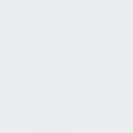
Decken
Kanal- und Schachtbauwerke
Deckenbekleidungen und
Unterdecken
Decken‑ und Bodenbeläge
Deckenöffnungen
Zisternen
Korridore
Korridore, Flure, Eingangshallen und
Vorräume
Elementare Deckenkonstruktionen
Elementierte
Innenwandkonstruktionen
Flucht- und Rettungspläne
Flucht- und Rettungswege
Außenwandbekleidungen
(Innenbereich) – Putz- und
Stuckarbeiten