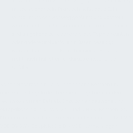
im Gebäude: Alle Verkehrswege (innen und außen)
müssen sicher sein. Praktisch heißt das z.B., im
Winter muss der Gehweg geräumt und gestreut
werden, defekte Beleuchtungen in Treppenhäusern
sind umgehend zu reparieren, lose Teppichkanten
oder andere Stolperfallen müssen beseitigt
werden. Kommt der Betreiber diesen Pflichten
nicht nach, haftet er für daraus entstehende
Unfälle.
Neben Gesetzen sind auch technische Normen und
anerkannte Regeln der Technik maßgeblich für den
rechtskonformen Betrieb. Dazu zählen deutsche und
europäische Normen wie DIN- und DIN EN-Normen, ISO-
Standards, sowie Richtlinien von Fachverbänden (z.B. VDI,
VDE, DVGW). Beispiele: Die DIN VDE-Normen legen