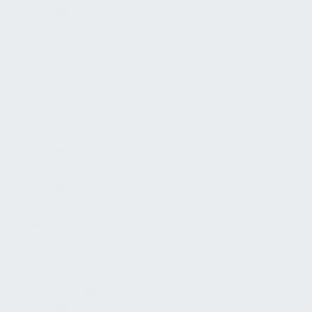
Planung und Konzeption
Verwaltungsgebäude
Ausführungsplanung
Abgrenzung GU- / Nutzerausstattung
Leistungsphase 5 der HOAI
Brandschutzkonzept
Technische Anforderungen
Technische Infrastruktur
Ökologie
Ökonomie
Betrieb
Gefährdungsbeurteilung
Produktionshalle
Ausführungsplanung
Abgrenzung GU- / Nutzerausstattung
Technische Anforderungen
VDI 6200
Mietereigene Einbauten