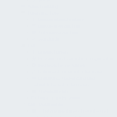
Ausschreibung
Türen und Tore
Leistungsbeschreibung
Leistungsverzeichnis
Anlagenverzeichnis
Standards
KMF
Eigenschaften
Prozess- und Verantwortungsmatrix
Betriebliche Verfahren
Dokumentationsanforderungen
Einstufung, Abgrenzung und
betriebliche Anforderungen
Anwendungen
temporäre Prozesse
KMF-Dokumente
Schutzmaßnahmen, Freigabe und