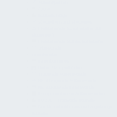
Außensperren
Zäune
Baubeschläge
Steigleitern und Steigeisen
Freistehende Schornsteine aus
Mauerwerk
Freistehende Stahlschornsteine
Glaswände
Innenfenster
Innenbarrieren
Hebe-/Doppelböden
Tragende Außenwände
Nichttragende Außenwände
Nichttragende Innenwände
Komponenten an Außenwänden
KG 330 – Tragende Bauteile
Dachkonstruktionen und zugehörige
Bauteile