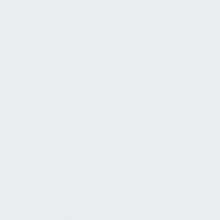
Abwasserinstallationsarb
und Aufschlussbohrungen
Leitungen, Abläufe
008
045 GWA;
Wasserhaltungsarbeiten
Einrichtungsgegenstände
009
Sanitärausstattungen
Abwasserkanalarbeiten
046 Gas-, Wasser-,
010 Dränarbeiten
Abwasserinstall.-
Betriebseinrichtungen
011 Abscheider- und
Kleinkläranlagen
047 Dämmarbeiten an
betriebstechnischen An
012 Mauerarbeiten
049 Feuerlöschanlagen,
013 Betonarbeiten
Feuerlöschgeräte
014 Natur-,
050
Betonwerksteinarbeiten
Blitzschutz-/Erdungsanla
016 Zimmer- und