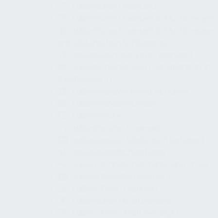
Außentüren (manuell)
Außentüren (manuell, in Fluchtwegen)
Außentüren (manuell, in Fluchtwegen,
mit elektrischen Schlössern)
Außentüren und Tore (manuell)
Außenschiebetüren (automatisch, in
Fluchtwegen)
Außenwandverkleidung, außen
Außenwandöffnungen
Außenfenster
Außenfenster (manuell)
Außenfenster (elektrisch betätigt)
Außenbrandschutztüren
Außen-Brandschutztüren und -tore
Äußere Brandschutztüren
Außen-Tore (manuell)
Außentüren (kraftbetätigt)
Außen-Tore (kraftbetätigt)