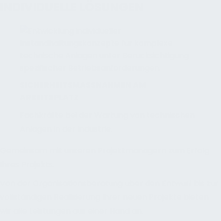
INDIVIDUELLE LÖSUNGEN
SICHERHEITSMASSNAHMEN AM A
RBEITSPLATZ
Fachkräfte bei der Wartung von technischen
Anlagen in der Industrie.
Gemeinsam mit unseren Projektmanagern zum Erfolg
Ihres Projekts.
Von der Organisationsberatung über den Entwurf bis zur
vollständigen Realisierung Ihrer neuen Projekte bieten
wir alle Leistungen aus einer Hand an.