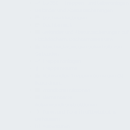
KG 350 – Treppen- und Leiteranlagen
Geländer und Absturzsicherungen
Dachverkleidungen
Dachbereich
Geländer und Absturzsicherungen auf
Flachdächern, Dachterrassen usw
Abscheideranlagen außerhalb von
Gebäuden
Treppenanlagen
Treppenräume
Notwendige Treppenräume gemäß
Bauordnung
Wandkonstruktionen
Elementierte
Außenwandkonstruktionen
Türen und Tore (kraftbetätigt, in
Gehäusen)
Außentüren