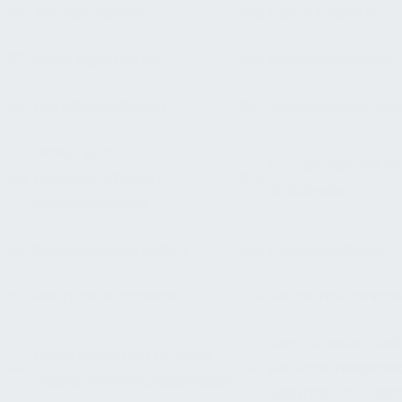
355
Tischlerarbeiten
356
Parkettarbeiten
Beschlagarbeiten
Rollladenarbeiten
3
57
3
58
360
Metallbauarbeiten
361
Verglasungsarbeit
Maler- und
Korrosionsschutza
363
Lackiererarbeiten-
364
Stahlbauten
Beschichtungen
365
Bodenbelagsarbeiten
366
Tapezierarbeiten
367
Holzpflasterarbeiten
379
Raumlufttechnisch
Gas-, Wasser- und
Heizanlagen und zentrale
380
381
Entwässerungsanl
Wassererwärmungsanlagen
innerhalb von Ge