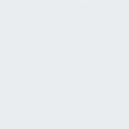
081 Betonerhaltungsarbe
035
082 Bekämpfender Holzs
Korrosionsschutzarbeiten
an Stahl- und
084 Abbruch- und
Aluminiumbauten
Rückbauarbeiten
036 Bodenbelagsarbeiten
085 Rohrvortrieb
037 Tapezierarbeiten
086 Bauwerkstrockenleg
038 Vorgehängte
087 Abfallentsorgung;
hinterlüftete Fassaden
Verwertung und Beseitig
039 Trockenbauarbeiten
098 Winterbau-
Schutzmaßnahmen
040 Wärmeerzeuger und
zentrale Einrichtungen
Gliederung der Gewerke gemäß STLB-Bau