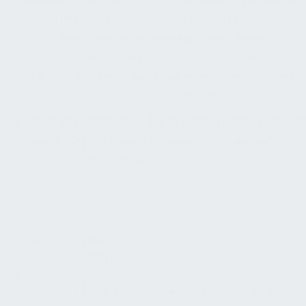
Vorteil ist eine intensive Beschreibung der
Anforderungen an die Gewerke, die in diesem Buch
auch genutzt wurde. (Voraussetzung für die formale
Verwertung dieser Anforderungen wäre allerdings
ein Vertragsabschluss nach VOB/B.)
Die dem praktischen FM am besten entsprechende
Gliederung der Facility Services kann man dem
STLB-Bau entnehmen.
Gebäudetypen
Gebäudetypen
Strategie
Ganzheitliche Strategien für nachhaltige