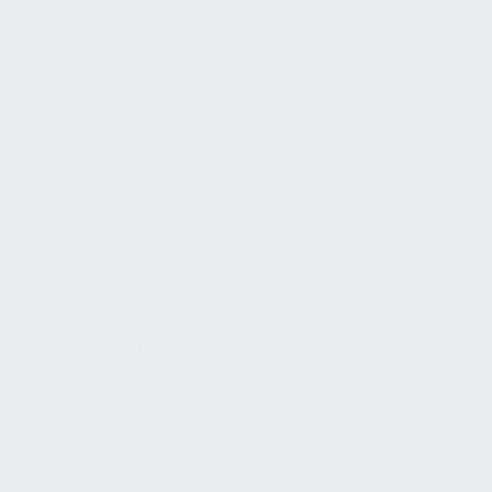
Nieder- und
Mittelspannungsanlagen
382
384
Blitzschutzanlagen
mit Nennspannungen bis 36
kV
Förderanlagen,
385
Aufzugsanlagen,
386
Gebäudeautomati
Fahrtreppen und Fahrsteige
Dämmarbeiten an
421
451
Gerüstarbeiten
technischen Anlagen
Abbruch- und
459
Rückbauarbeiten