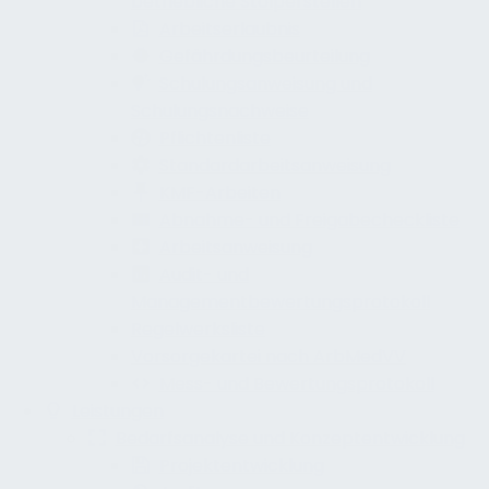
betriebliche Stolperstellen
Arbeitserlaubnis
Gefährdungsbeurteilung
Schulungsanweisung und
Schulungsnachweise
Pflichtenliste
Standardarbeitsanweisung
KMF-Arbeiten
Abnahme- und Freigabecheckliste
Arbeitsanweisung
Audit- und
Managementbewertungsprotokoll
Regelwerksliste
Vorsorgekartei nach ArbMedVV
Mess- und Bewertungsprotokoll
Leistungen
Bedarfsanalyse und Konzeptentwicklung
Projektentwicklung