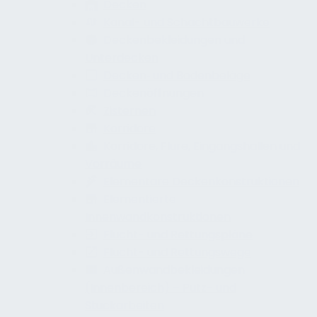
Decken
Kanal- und Schachtbauwerke
Deckenbekleidungen und
Unterdecken
Decken‑ und Bodenbeläge
Deckenöffnungen
Zisternen
Korridore
Korridore, Flure, Eingangshallen und
Vorräume
Elementare Deckenkonstruktionen
Elementierte
Innenwandkonstruktionen
Flucht- und Rettungspläne
Flucht- und Rettungswege
Außenwandbekleidungen
(Innenbereich) – Putz- und
Stuckarbeiten