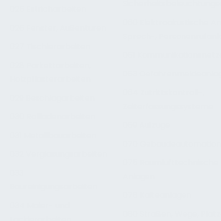
Sicherheitsbeleuchtungs
025 Estricharbeiten
060 Elektroakustische An
026 Fenster, Außentüren
Sprech-, Personenrufan
027 Tischlerarbeiten
061 Kommunikationsnetz
028 Parkettarbeiten,
063 Gefahrenmeldeanla
Holzpflasterarbeiten
064 Zutrittskontroll-,
029 Beschlagarbeiten
Zeiterfassungssysteme
030 Rollladenarbeiten
069 Aufzüge
031 Metallbauarbeiten
070 Gebäudeautomation
032 Verglasungsarbeiten
075 Raumlufttechnische
033
Anlagen
Baureinigungsarbeiten
078 Kälteanlagen
034 Maler- und
080 Straßen, Wege, Plätz
Lackierarbeiten