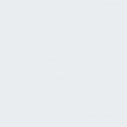
333
Betonwerksteinarbeiten
334
Holzbauarbeiten
335
Stahlbauarbeiten
336
Abdichtungsarbeit
Dachdeckungs- und
338
339
Klempnerarbeiten
Dachabdichtungsarbeiten
Wärmedämm-
340
Trockenbauarbeiten
345
Verbundsysteme
Betonerhaltungsarbeiten
350
Putz- und Stuckar
3
49
Vorgehängte hinterlüftete
351
352
Fliesen- und Platt
Fassaden
353
Estricharbeiten
354
Gussasphaltarbeit