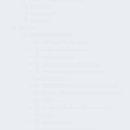
Ökologie
Ökonomie
Betrieb
Betrieb
Betreiberpflichten
Absturzsicherungen
Außen-Rankgerüste
Außenstützen
Außenwandbekleidungen
Brandwände und tragende
Außenwände
Bauwerk und technische Anlagen
Boden- und Deckenkonstruktionen
Dächer
Decken, Bodenaufbauten und
Treppen
elementierte
Außenwandkonstruktionen