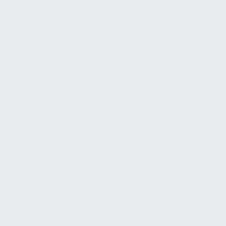
Photovoltaikanlagen
Innenwandöffnungen
Erfahrungen
Nutzerplanung
Ausstattung
Fassaden
Flächenmanagement
Glossar
Fachmessen
Fachzeitschriften
Marktübersicht
Verbände
Ausbildung / Weiterbildung
Innenwände
Klimafeste Gebäude
Stakeholder
Mitbestimmung
Service Desk