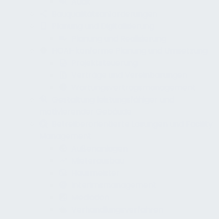
Audit
Bauqualitätsanforderungen
Planung und Digitalisierung
Planung und Realisierung
HOAI-konforme Planung und Umsetzung
Projektsteuerung
Verträge und Vereinbarungen
Wartungsvertragsmanagement
Gestaltung leistungsfähiger und
motivierender Gebäude
Betreiberorientierte Lösungen und Facility
Management
Außenanlagen
Mieterausbau
Hausmeister
Interimsmanagement
Mediation
Verhandlungsverfahren