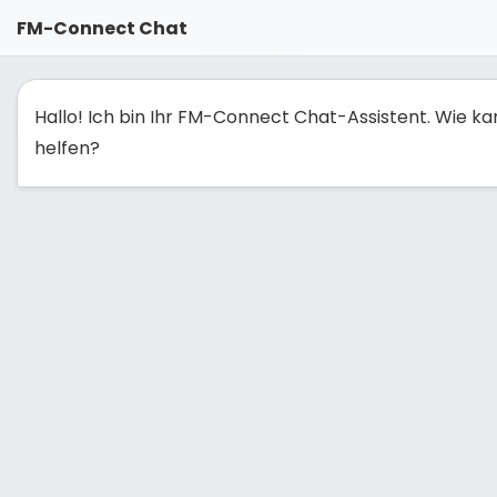
FM-Solutionmaker: Gemeinsam Facility Management
FM-Connect Chat
neu denken
Hallo! Ich bin Ihr FM-Connect Chat-Assistent. Wie ka
Navigation ausblenden
Navigation einblenden
helfen?
Gebäudetypen
Strategie
Präsentation
Baugrundstück
Baugrund
Erschliessung
Bauphysik
Bestimmungsgemäßer Gebrauch
BIM
Dächer
Decken
Dokumente