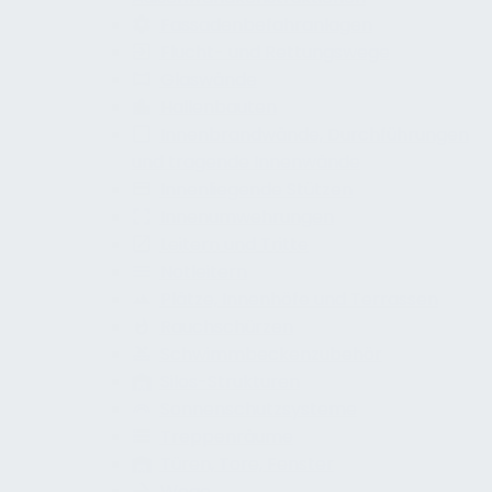
Fassadenbefahranlagen
Flucht- und Rettungswege
Glaswände
Hallenbauten
Innenbrandwände, Durchführungen
und tragende Innenwände
Innenliegende Stützen
Innenumwehrungen
Leitern und Tritte
Notleitern
Plätze, Innenhöfe und Terrassen
Rauchschürzen
Schwimmbeckenzubehör
Silos-Strukturen
Sonnenschutzsysteme
Treppenräume
Türen, Tore, Fenster
Wege