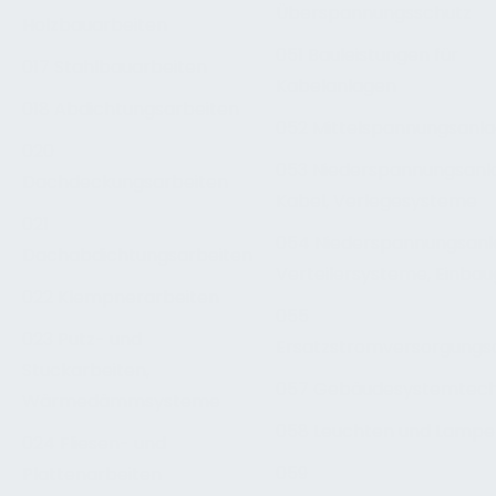
Überspannungsschutz
Holzbauarbeiten
051 Bauleistungen für
017 Stahlbauarbeiten
Kabelanlagen
018 Abdichtungsarbeiten
052 Mittelspannungsanl
020
053 Niederspannungsanl
Dachdeckungsarbeiten
Kabel, Verlegesysteme
021
054 Niederspannungsanl
Dachabdichtungsarbeiten
Verteilersysteme, Einba
022 Klempnerarbeiten
055
023 Putz- und
Ersatzstromversorgungs
Stuckarbeiten,
057 Gebäudesystemtech
Wärmedämmsysteme
058 Leuchten und Lampe
024 Fliesen- und
059
Plattenarbeiten