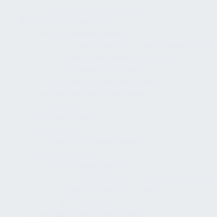
Planung und Konzeption
Verwaltungsgebäude
Ausführungsplanung
Abgrenzung GU- / Nutzerausstattung
Leistungsphase 5 der HOAI
Brandschutzkonzept
Technische Anforderungen
Technische Infrastruktur
Ökologie
Ökonomie
Betrieb
Gefährdungsbeurteilung
Produktionshalle
Ausführungsplanung
Abgrenzung GU- / Nutzerausstattung
Technische Anforderungen
VDI 6200
Mietereigene Einbauten