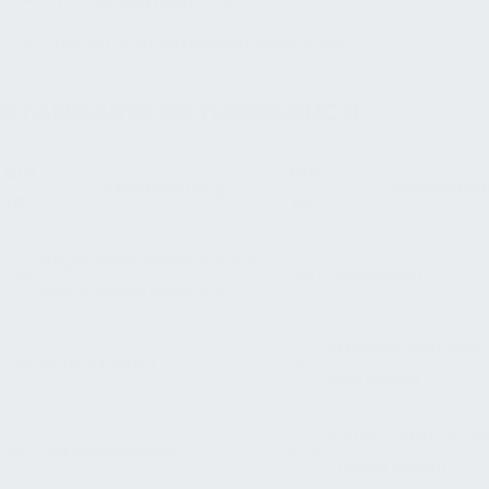
ATV DIN-Normen VOB/C
oder im Standardleistungsbuch Bau
STANDARDLEISTUNGSBUCH
DIN
DIN
Bezeichnung
Bezeichn
18-
18-
Allgemeine Regelungen für
299
300
Erdarbeiten
Bauarbeiten jeder Art
Arbeiten zum Ausb
301
Bohrarbeiten
302
Bohrungen
Ramm-, Rüttel- un
303
Verbauarbeiten
304
Pressarbeiten