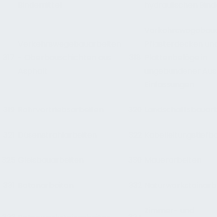
Bindemittel
hydraulischen Bind
Verkehrswegebaua
Verkehrswegebauarbeiten
Pflasterdecken un
317
- Oberbauschichten aus
318
Plattenbeläge in
Asphalt
ungebundener Aus
Einfassungen
319
Rohrvortriebsarbeiten
320
Landschaftsbauarb
321
Düsenstrahlarbeiten
322
Kabelleitungstiefb
325
Gleisbauarbeiten
330
Mauerarbeiten
331
Betonarbeiten
332
Naturwerksteinarb
Zimmer- und