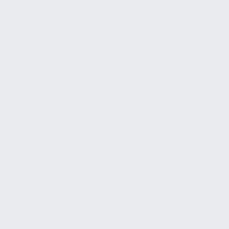
DIE BEGRÜNDUNGEN ZUR ÜBERNAHME
DER EINTEILUNG AUSGEWÄHLTER
FACILITY SERVICES“ AUS DEM STLB-
BAU SIND FOLGENDE:
Die DIN EN 15221 bleibt bei der Feingliederung der
Instandhaltung weit hinter den praktischen
Erfordernissen zurück. Ihre Einteilung ist zu grob und
zu allgemein, als dass Regeln und Beschreibungen
abgeleitet werden könnten. Das trifft ganz
besonders auf das sehr wichtigen Facility Produkte
„Instandhaltung Bau und TGA“ zu.
Es bedarf also einer tieferen Einteilung. Hierfür dient
in vielen Fällen die VOB/C mit ihren ATV. Der große