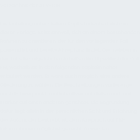
Verzeichnis der ATV-DIN
Die Einteilung unter diesem Kapitel orientiert sich an
dieser Vorlage. Es ist sinnvoll, sich an einem bestehenden
Rahmen zu orientieren, der für den vorliegenden Fall
passend ist und bereits Akzeptanz findet. Die meisten in
der Tabelle aufgeführten Arbeiten sind spezifisch für das
FM, weshalb sie in den folgenden Kapiteln näher
erläutert werden. Es wäre auch möglich, eine andere
Gliederung zu wählen. Die Beschreibungen variieren je
nach Schwerpunkt, mal intensiver auf diesen und mal
stärker auf einen anderen gerichtet. Die Begründung
dafür liegt allein in der persönlichen Sicht und Erfahrung
des Autors, der bestrebt ist, dem Anspruch auf FM-
Informationen möglichst gerecht zu werden.