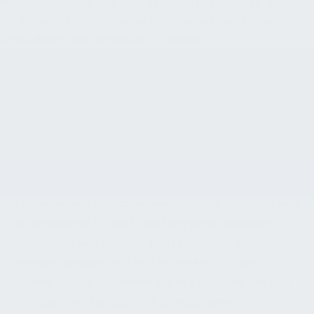
FACILITY SERVICES UMFASSEN VIELFÄLTIGE
DIENSTLEISTUNGEN ZUR BEWIRTSCHAFTUNG UND
INSTANDHALTUNG VON GEWERBLICHEN
GEBÄUDEN UND ANLAGEN
Die Entscheidung für einen erfahrenen Facility-
Service-Partner trägt dazu bei, die Effizienz und
Sicherheit in der Gebäudeverwaltung zu steigern.
Professionelle Gebäudereinigung und -wartung sind
entscheidend für die Schaffung eines gesunden
Arbeitsumfelds und den Werterhalt von Immobilien.
Energiemanagement und Umweltschutz sind
Schwerpunkte moderner Facility Services, um den
ökologischen Fußabdruck zu reduzieren.