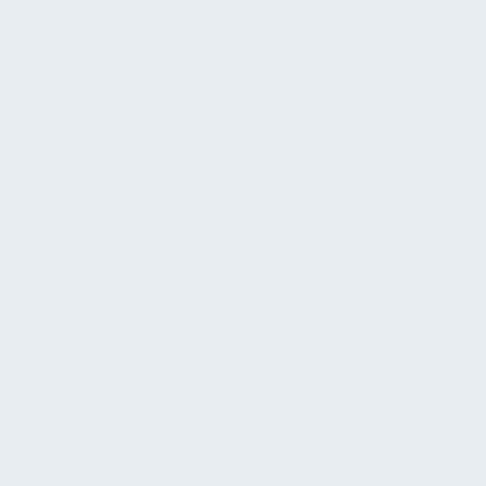
EINE ÄHNLICHE GLIEDERUNG GIBT ES
IM STLB-BAU, WIE IN DER FOLGENDEN
TABELLE DARGESTELLT.
berücksichtigt
001 Gerüstarbeiten
041 Heizflächen, Rohrleit
002 Erdarbeiten
Armaturen
003
042 Gas- und Wasserinsta
Landschaftsbauarbeiten
Leitungen, Armaturen
004
043 Druckrohrleitungen f
Landschaftsbauarbeiten,
Wasser und Abwasser
Pflanzen
044
005 Brunnenbauarbeiten