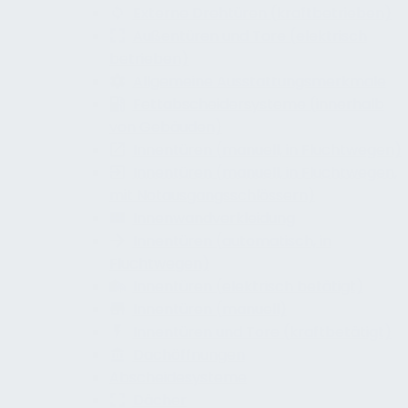
Externe Drehtüren (kraftbetrieben)
Außentüren und Tore (elektrisch
betrieben)
Allgemeine Ausstattungsmerkmale
Fettabscheidersysteme (innerhalb
von Gebäuden)
Innentüren (manuell, in Fluchtwegen)
Innentüren (manuell, in Fluchtwegen,
mit Notausgangsschlössern)
Innenwandverkleidung
Innentüren (automatisch, in
Fluchtwegen)
Innentüren (elektrisch betätigt)
Innentüren (manuell)
Innentüren und Tore (kraftbetätigt)
Dachöffnungen
Abscheidesysteme
Dächer