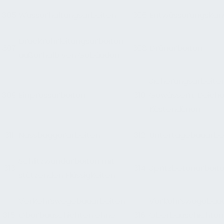
305
Wasserhaltungsarbeiten
306
Entwässerungskan
Druckrohrleitungsarbeiten
308
Dränarbeiten
307
außerhalb von Gebäuden
Sicherungsarbeite
309
Einpressarbeiten
310
Gewässern, Deiche
Küstendünen
311
Nassbaggerarbeiten
312
Untertagebauarbe
Schlitzwandarbeiten mit
313
314
Spritzbetonarbeit
stützenden Flüssigkeiten
Verkehrswegebauarbeiten-
Verkehrswegebaua
315
Oberbauschichten ohne
316
Oberbauschichten