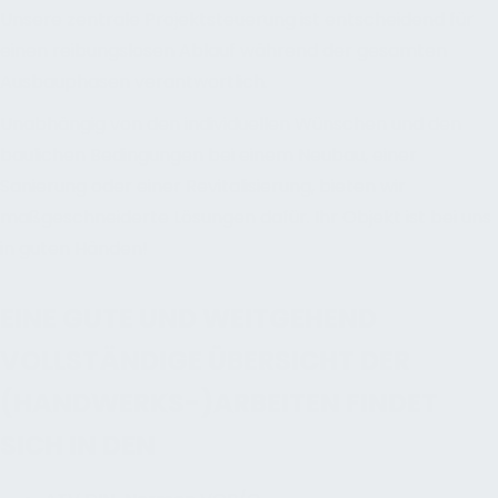
Unsere zentrale Projektsteuerung ist entscheidend für
einen reibungslosen Ablauf während der gesamten
Ausbauphasen verantwortlich.
Unabhängig von den individuellen Wünschen und den
baulichen Bedingungen bei einem Neubau, einer
Sanierung oder einer Revitalisierung, bieten wir
maßgeschneiderte Lösungen dafür. Ihr Objekt ist bei uns
in guten Händen!
EINE GUTE UND WEITGEHEND
VOLLSTÄNDIGE ÜBERSICHT DER
(HANDWERKS-)ARBEITEN FINDET
SICH IN DEN