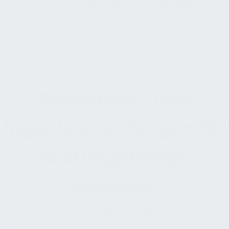
Weitere allgemeine Aufgaben
Qualitätskontrolle und Dokumentation
Dokumentenshop
Kontakt
Suchen
Beratungs- und
Ingenieurleistungen für
leistungsfähige
Gebäude
Facility Management:
Gebäude
»
Leistungen