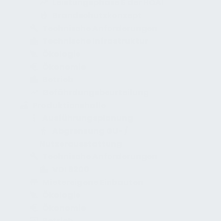
Leistungsphase 5 der HOAI
Brandschutzkonzept
Technische Anforderungen
Technische Infrastruktur
Ökologie
Ökonomie
Betrieb
Gefährdungsbeurteilung
Produktionshalle
Ausführungsplanung
Abgrenzung GU- /
Nutzerausstattung
Technische Anforderungen
VDI 6200
Mietereigene Einbauten
Ökologie
Ökonomie
Betrieb