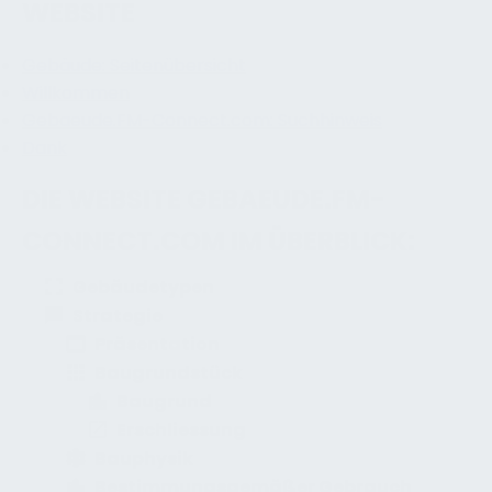
WEBSITE
Gebäude: Seitenübersicht
Willkommen
Gebaeude.FM-Connect.com: Suchhinweis
Dank
DIE WEBSITE GEBAEUDE.FM-
CONNECT.COM IM ÜBERBLICK:
Gebäudetypen
Strategie
Präsentation
Baugrundstück
Baugrund
Erschliessung
Bauphysik
Bestimmungsgemäßer Gebrauch