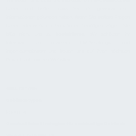
Wir freuen uns, dass Sie Interesse an
FM-Connect.com
haben und hoffen, dass Sie die gewünschten
Informationen gefunden haben. Wenn Sie weitere Fragen
haben oder weitere Informationen benötigen, zögern Sie
bitte nicht, uns zu
kontaktieren
. Wir schätzen Ihr
Interesse an unserem FM-Beratungs- und
Ingenieurnetzwerk und freuen uns auf Ihren nächsten
Besuch auf unseren Websites.
GEBÄUDETYPEN
Gebäudetypen
STRATEGIE
Ganzheitliche Strategien für nachhaltige Gebäude
VERWALTUNGSGEBÄUDE