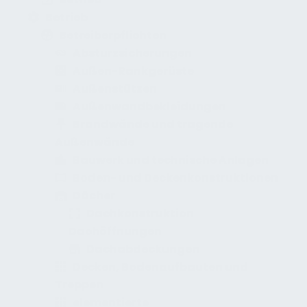
Betrieb
Betreiberpflichten
Absturzsicherungen
Außen-Rankgerüste
Außenstützen
Außenwandbekleidungen
Brandwände und tragende
Außenwände
Bauwerk und technische Anlagen
Boden- und Deckenkonstruktionen
Dächer
Dachkonstruktion
Dachöffnungen
Dachabdeckungen
Decken, Bodenaufbauten und
Treppen
elementierte