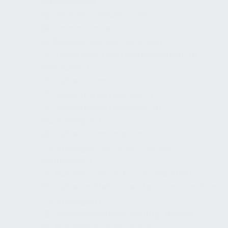
Bauordnung
Wandkonstruktionen
Elementierte
Außenwandkonstruktionen
Türen und Tore (kraftbetätigt, in
Gehäusen)
Außentüren
Außentüren (manuell)
Außentüren (manuell, in
Fluchtwegen)
Außentüren (manuell, in
Fluchtwegen, mit elektrischen
Schlössern)
Außentüren und Tore (manuell)
Außenschiebetüren (automatisch, in
Fluchtwegen)
Außenwandverkleidung, außen
Außenwandöffnungen