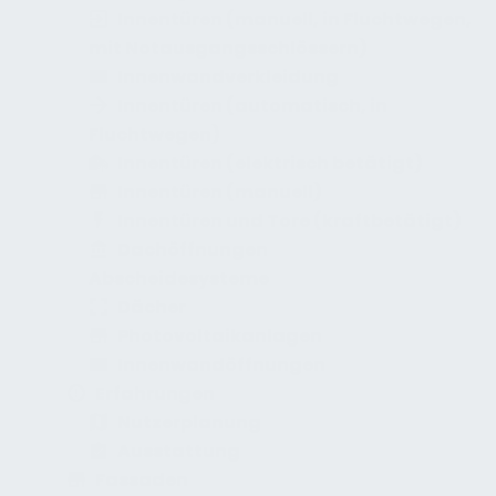
Innentüren (manuell, in Fluchtwegen,
mit Notausgangsschlössern)
Innenwandverkleidung
Innentüren (automatisch, in
Fluchtwegen)
Innentüren (elektrisch betätigt)
Innentüren (manuell)
Innentüren und Tore (kraftbetätigt)
Dachöffnungen
Abscheidesysteme
Dächer
Photovoltaikanlagen
Innenwandöffnungen
Erfahrungen
Nutzerplanung
Ausstattung
Fassaden