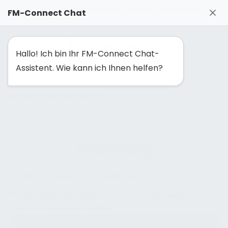
FM-Solutionmaker: Gemeinsam Facility Management neu
FM-Connect Chat
denken
Hallo! Ich bin Ihr FM-Connect Chat-
Assistent. Wie kann ich Ihnen helfen?
NAVIGATION EINBLENDEN
Sitemap
Facility Management:
Gebäude
Sitemap Gebäude im Facility Management