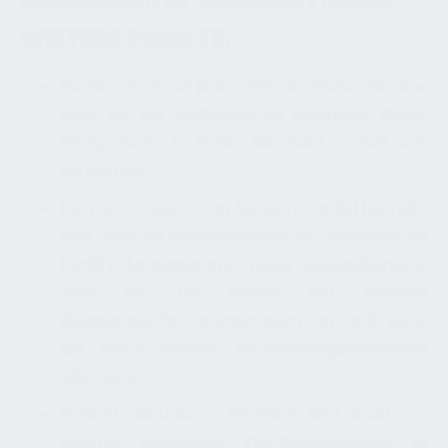
WEITERE INHALTE.
Rechts oben auf jeder Website finden Sie eine
Lupe für die Volltextsuche innerhalb dieser
Webpräsenz. So finden Sie meist schnell, was
Sie suchen.
Die FM-Connect.com Network GmbH betreibt
eine Vielzahl themenzentrierter Websites im
Facility Management. Diese Seitenübersicht
zeigt nur die Inhalte der Website
Gebaeude.FM-Connect.com
an und nicht
die hierarchischen Verknüpfungsstrukturen
aller Seiten.
Nahezu alle unserer Websites sind direkt von
unserer Hauptseite
FM-Connect.com
zu