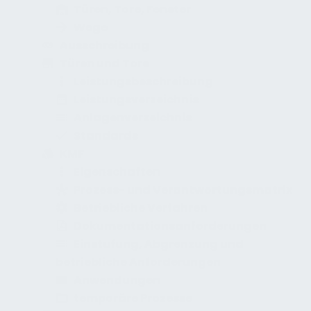
Türen, Tore, Fenster
Wege
Ausschreibung
Türen und Tore
Leistungsbeschreibung
Leistungsverzeichnis
Anlagenverzeichnis
Standards
KMF
Eigenschaften
Prozess- und Verantwortungsmatrix
Betriebliche Verfahren
Dokumentationsanforderungen
Einstufung, Abgrenzung und
betriebliche Anforderungen
Anwendungen
temporäre Prozesse