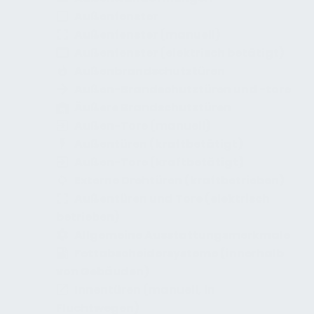
Außenfenster
Außenfenster (manuell)
Außenfenster (elektrisch betätigt)
Außenbrandschutztüren
Außen-Brandschutztüren und -tore
Äußere Brandschutztüren
Außen-Tore (manuell)
Außentüren (kraftbetätigt)
Außen-Tore (kraftbetätigt)
Externe Drehtüren (kraftbetrieben)
Außentüren und Tore (elektrisch
betrieben)
Allgemeine Ausstattungsmerkmale
Fettabscheidersysteme (innerhalb
von Gebäuden)
Innentüren (manuell, in
Fluchtwegen)