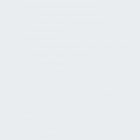
Außenwandkonstruktionen
Fassadenbefahranlagen
Flucht- und Rettungswege
Glaswände
Hallenbauten
Innenbrandwände, Durchführungen
und tragende Innenwände
Innenliegende Stützen
Innenumwehrungen
Leitern und Tritte
Notleitern
Plätze, Innenhöfe und Terrassen
Rauchschürzen
Schwimmbeckenzubehör
Silos-Strukturen
Sonnenschutzsysteme
Treppenräume