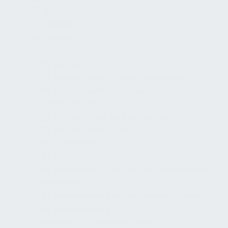
BIM
Dächer
Decken
Dokumente
Decken
Kanal- und Schachtbauwerke
Deckenbekleidungen und
Unterdecken
Decken‑ und Bodenbeläge
Deckenöffnungen
Zisternen
Korridore
Korridore, Flure, Eingangshallen und
Vorräume
Elementare Deckenkonstruktionen
Elementierte
Innenwandkonstruktionen