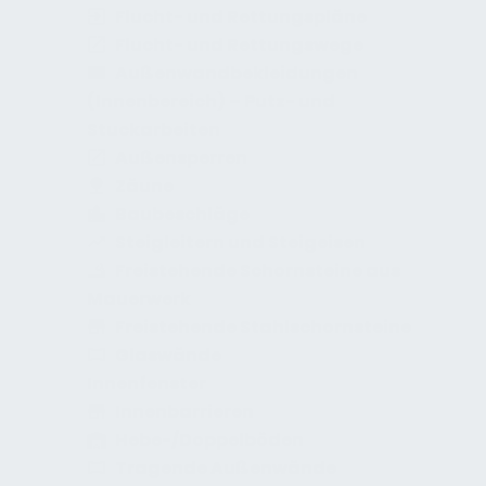
Flucht- und Rettungspläne
Flucht- und Rettungswege
Außenwandbekleidungen
(Innenbereich) – Putz- und
Stuckarbeiten
Außensperren
Zäune
Baubeschläge
Steigleitern und Steigeisen
Freistehende Schornsteine aus
Mauerwerk
Freistehende Stahlschornsteine
Glaswände
Innenfenster
Innenbarrieren
Hebe-/Doppelböden
Tragende Außenwände