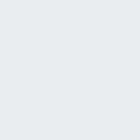
Verwaltungsgebäude: Anforderungen an Räume
und Funktionen
PRODUKTIONSHALLE
Produktionshalle: Anforderungen an Flächen und
Funktionen
BETRIEB
Betriebskonzept für Facility Management von
Gebäuden
LEISTUNGEN
Beratungs- und Ingenieurleistungen für
leistungsfähige Gebäude
DOKUMENTENSHOP
Vorlagen & Konzepte für nachhaltige Gebäude &