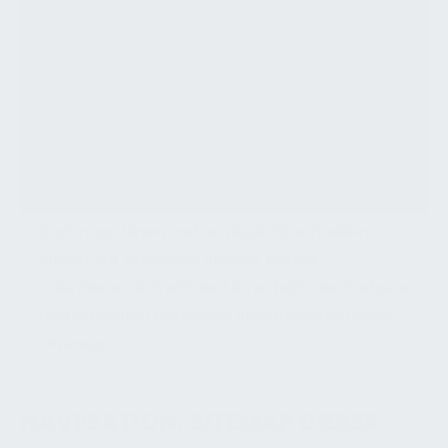
Die Sitemap bietet eine strukturierte
Übersicht aller Inhalte zum Thema Gebäude
im Facility Management. Themenbereiche,
Grundlagen und Fachinformationen sind
hierarchisch gegliedert und erleichtern
Navigation sowie gezielte Recherche. Die klare
Struktur verbessert Auffindbarkeit durch
Suchmaschinen und ermöglicht schnellen
Zugriff auf relevante Inhalte. Nutzer
orientieren sich effizient innerhalb der Website
und erreichen benötigte Informationen ohne
Umwege.
NAVIGATION: SITEMAP DIESER