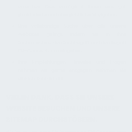
erreichen. Dies ermöglicht Ihnen eine gut
strukturierte und übersichtliche Navigation.
Eine vollständige Suche über alle unsere
Websites gelingt, indem Sie in Ihre
Suchmaschine den Suchbegriff und den Begriff
FM-Connect.com eingeben.
Ihre Empfehlungen, Hinweise und Fragen
nehmen wir gerne entgegen. Nehmen Sie
einfach Kontakt auf.
VIELEN DANK, DASS SIE UNSERE
WEBSITE BESUCHEN UND UNSERE
SITEMAP DURCHSTÖBERN.