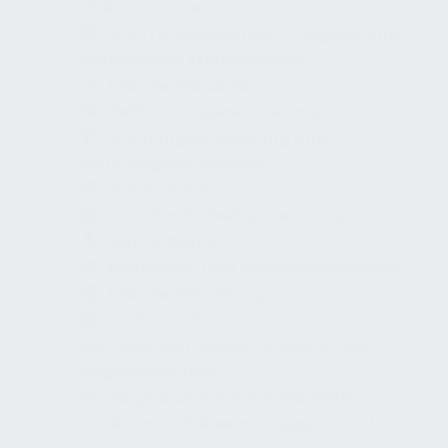
KMF-Dokumente
Schutzmaßnahmen, Freigabe und
betriebliche Stolperstellen
Arbeitserlaubnis
Gefährdungsbeurteilung
Schulungsanweisung und
Schulungsnachweise
Pflichtenliste
Standardarbeitsanweisung
KMF-Arbeiten
Abnahme- und Freigabecheckliste
Arbeitsanweisung
Audit- und
Managementbewertungsprotokoll
Regelwerksliste
Vorsorgekartei nach ArbMedVV
Mess- und Bewertungsprotokoll