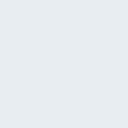
Leistungen
Bedarfsanalyse und
Konzeptentwicklung
Projektentwicklung
Audit
Bauqualitätsanforderungen
Planung und Digitalisierung
Planung und Realisierung
HOAI-konforme Planung und
Umsetzung
Projektsteuerung
Verträge und Vereinbarungen
Wartungsvertragsmanagement
Gestaltung leistungsfähiger und
motivierender Gebäude
Betreiberorientierte Lösungen und
Facility Management
Außenanlagen