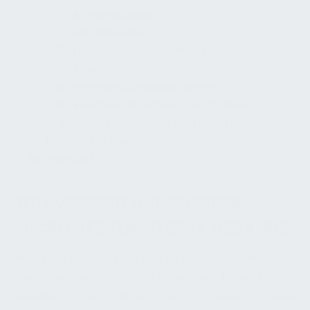
Mieterausbau
Hausmeister
Interimsmanagement
Mediation
Verhandlungsverfahren
Weitere allgemeine Aufgaben
Qualitätskontrolle und Dokumentation
Dokumentenshop
Kontakt
WILLKOMMEN AUF UNSERER
MICROSITE ZUM THEMA GEBÄUDE
Wir freuen uns, dass Sie sich für Gebäude interessieren
und hoffen, dass Sie alle Informationen finden, die Sie
benötigen. Unsere Sitemap dient als Übersicht unserer