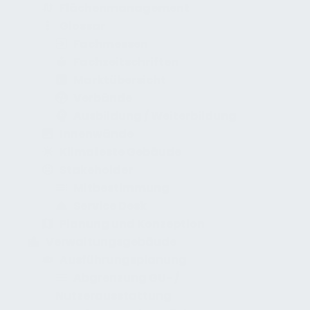
Flächenmanagement
Glossar
Fachmessen
Fachzeitschriften
Marktübersicht
Verbände
Ausbildung / Weiterbildung
Innenwände
Klimafeste Gebäude
Stakeholder
Mitbestimmung
Service Desk
Planung und Konzeption
Verwaltungsgebäude
Ausführungsplanung
Abgrenzung GU- /
Nutzerausstattung