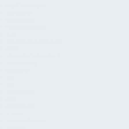
Begriffsklärungen
Rechtlicher
Governance
Prozesslandkarte
SLAs
Instandhaltungsstrategie
Asset
Übergabemanagement
Digitalisierung
Künstliche
ESG
HSE
Brandschutz
BCM
Beschaffung
Finanzen
Nachweisführung
Beispiele