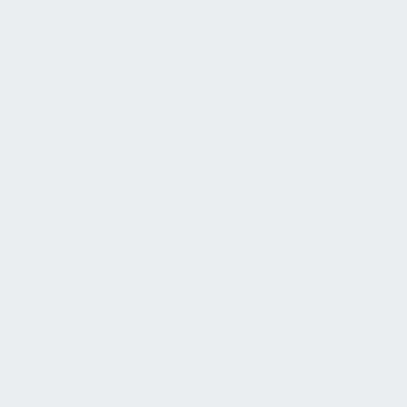
Sicherheitskritische Funktionen – etwa
Brandmelde- und Einbruchmeldeanlagen oder
Zutrittskontrollen – greifen im Notfall
automatisch, ohne auf manuelles Eingreifen
angewiesen zu sein. Dadurch wird ein
durchgängiger, sicherer Betrieb mit minimalen
Ausfallzeiten gewährleistet.
Komfort & Nutzerzufriedenheit:
Gebäudeautomation erhöht den Komfort der
Gebäudenutzer. Beispielsweise werden
Raumtemperatur, Frischluftzufuhr und
Beleuchtungsstärke automatisch an die
Anwesenheit und Präferenzen der Nutzer
angepasst. Dies schafft ein angenehmes
Raumklima und eine optimale