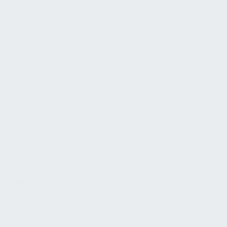
infrastrukturelle Leistungen (z. B. Reinigung,
Catering, Sicherheit) als auch technische und
kaufmännische Leistungen (Instandhaltung,
Flächenmanagement, Vertrags- und
Kostenmanagement) umfasst.
Ein zentrales Element der technischen
Betriebsführung ist die Gebäudeautomation (GA).
Gebäudeautomation wird definiert als die
autonome Steuerung, Regelung, Überwachung und
Optimierung der technischen Gebäudeausrüstung
(TGA) eines Gebäudes. Durch die Integration aller
relevanten Systeme – Heizung, Lüftung, Klima,
Beleuchtung, Verschattung, Sicherheitstechnik u. a.
– entsteht ein Smart Building, das seinen Betrieb
dynamisch an Bedürfnisse und Umweltbedingungen
anpasst. Eine intelligente GA ermöglicht „einen