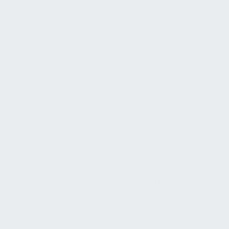
(zustandsbasiert nach RCM/FMECA, prädiktiv)
sowie eine KI-gestützte Analytik von
Betriebsdaten. KI-Technologien ermöglichen
beispielsweise Predictive Maintenance, bei der
„KI-Modelle genutzt werden, um den Zustand
von Anlagen zu überwachen und Ausfälle
vorherzusagen“. Zudem unterstützen KI-
Systeme die automatisierte Analyse großer
Datenmengen und erlauben
Entscheidungsfindung in Echtzeit. Moderne
Betriebsführung orientiert sich darüber hinaus
an Nachhaltigkeitszielen
(Energiemanagement nach ISO 50001,
Berichtspflichten nach CSRD,
Gebäudezertifizierungen wie DGNB/LEED), am
Arbeits- und Gesundheitsschutz (HSE) sowie