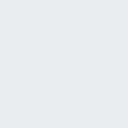
Feuerwehraufsichtsbehörden oder die
Berufsgenossenschaften – weitere Prüfintervalle
fest, z. B. jährliche Rauchabzugs- und
Notbeleuchtungsprüfungen oder
Brandschutzübungen. Auch Evakuierungskonzepte
(inkl. regelmäßiger Räumungsübungen) sind gemäß
Arbeitsstättenrecht (ArbStättV, ASR A2.3)
verbindlich.
Neben den Gesetzen spielen Normen und
Richtlinien eine große Rolle im FM-Betrieb. Im
Bereich Facility Management existieren spezifische
Management-Standards: Die ISO 41001:2018 legt
Anforderungen an ein FM-Managementsystem
fest, um eine effektive und effiziente Erbringung von
FM-Leistungen sicherzustellen und kontinuierlich zu