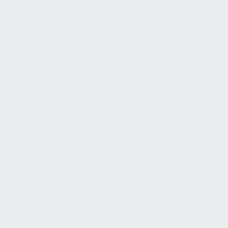
RAHMEN
Im deutschen Rechtsraum unterliegt der Betreiber
einer Immobilie zahlreichen Gesetzen und
Verordnungen, die im Betriebskonzept beachtet
werden müssen. Arbeitsschutzgesetz (ArbSchG)
und Betriebssicherheitsverordnung (BetrSichV)
verpflichten beispielsweise jeden Arbeitgeber und
Betreiber, Gefährdungen für Beschäftigte
systematisch zu beurteilen und geeignete
Schutzmaßnahmen umzusetzen. Laut ArbSchG
muss der Arbeitgeber durch eine Beurteilung der
mit der Arbeit verbundenen Gefährdungen
ermitteln, welche Maßnahmen des Arbeitsschutzes
erforderlich sind. Eine solche
Gefährdungsbeurteilung ist in jedem Unternehmen
mit Mitarbeitern Pflicht und bildet das zentrale