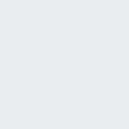
verbessern (z. B. durch geeignete Planung,
Steuerung und Kontrolle der FM-Prozesse).
Nationale Richtlinien wie die GEFMA 100-Serie
(German Facility Management Association) bieten
praxisnahe Leitfäden zu FM-Prozessen und -
Organisation. So beschreibt etwa GEFMA 100 Teil 1
die FM-Begriffsbestimmungen und Teil 2 das
Flächenmanagement und die
Gebäudebedarfsplanung. Die ISO 55001 (Asset
Management) ist für FM relevant, wenn es um die
strategische Bewirtschaftung von Anlagen über
den Lebenszyklus geht.
Für die Gebäudetechnik sind einschlägige Normen
zu beachten: Die DIN EN 15232 (seit 2017 als EN
15232-1 bzw. ISO 52120 weitergeführt) beschreibt
den Einfluss der Gebäudeautomation auf die