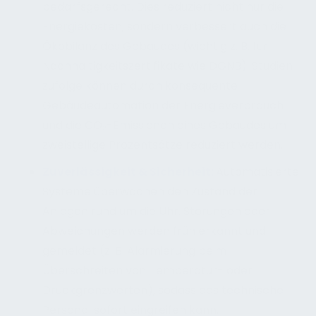
bedarfsgerecht. Dies reduziert nicht nur die
Energiekosten, sondern verbessert auch die
Ökobilanz des Gebäudes (wichtig z. B. für
Nachhaltigkeitszertifikate wie DGNB). Studien
zufolge können durch konsequente
Gebäudeautomation der Energieverbrauch
und die CO₂-Emissionen eines Gebäudes um
zweistellige Prozentsätze reduziert werden.
Zuverlässigkeit & Sicherheit:
Automatisierte
Systeme überwachen den Zustand der
Anlagen rund um die Uhr. Störungen oder
Abweichungen werden früh erkannt und
gemeldet (z. B. Alarmierung beim
Überschreiten von Temperatur- oder
Druckgrenzwerten), sodass das technische
Personal sofort eingreifen kann.