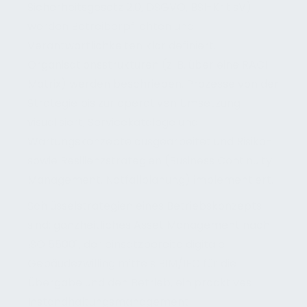
Sicherheitsgesetz 2.0, DSGVO, BSI-KritisV)
werden Betreiberpflichten und
Verantwortlichkeiten klar definiert.
Organisationsstrukturen (z. B. über eine RACI-
Matrix) werden beschrieben, Prozesse von der
Strategie bis zur operativen Umsetzung
visualisiert, Servicekataloge und
Wartungskonzepte ausgearbeitet und Risiko-
sowie Resilienzstrategien (Business Continuity
Management, Notfallplanung) implementiert.
Schlüsselstrategien eines Betriebskonzepts
sind: ganzheitliches Asset Management nach
ISO 55001, der einsatzbereite digitale
Gebäudezwilling mittels BIM/IFC für die
Übergabe und den Betrieb, ein proaktives
Instandhaltungsmanagement