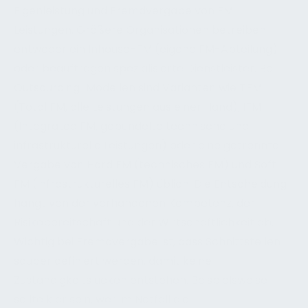
Eigenleistung und Fremdvergabe von FM-
Leistungen. Größere Organisationen betreiben
entweder ein Inhouse-FM (eigene FM-Abteilung)
oder beauftragen spezialisierte Dienstleister. Bei
Outsourcing-Modellen sind Varianten wie TFM
(Total FM, alle Leistungen aus einer Hand), IFM
(Integrated FM, gebündelte technische und
infrastrukturelle Leistungen) oder eine getrennte
Vergabe von Hard FM (technisches FM) und Soft
FM (infrastrukturelles FM) üblich. Die Entscheidung
hängt von der vorhandenen Kompetenz, der
Risikobereitschaft und der Wirtschaftlichkeit ab.
Wichtig bei Fremdvergabe ist, dass Schnittstellen
sauber definiert werden, damit keine
Zuständigkeitslücken entstehen. Beispielsweise
sollte klar sein, wer im Notfall die