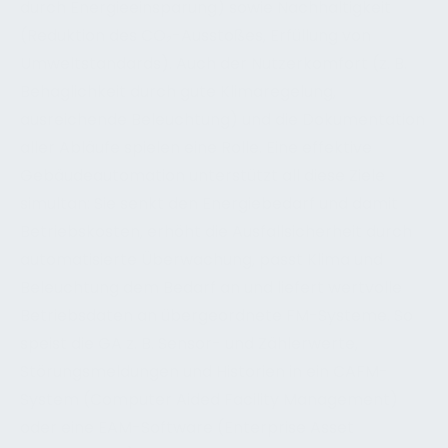
durch Energieeinsparung) sowie Nachhaltigkeit
(Reduktion des CO₂-Ausstoßes, Erfüllung von
Umweltstandards). Auch der Nutzerkomfort (z. B.
Behaglichkeit durch gute Klimaregelung,
ausreichende Beleuchtung) und die Dokumentation
aller Abläufe spielen eine Rolle. Eine effektive
Gebäudeautomation unterstützt all diese Ziele
simultan: Sie senkt den Energiebedarf und damit
Betriebskosten, erhöht die Ausfallsicherheit durch
automatisierte Überwachung, passt Klima und
Beleuchtung dem Bedarf an und liefert wertvolle
Betriebsdaten an übergeordnete FM-Systeme. So
speist die GA z. B. Sensor- und Zählerwerte,
Störungsmeldungen und Historien in ein CAFM-
System (Computer Aided Facility Management)
oder eine EAM-Software (Enterprise Asset