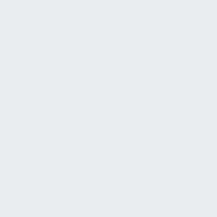
Energieeffizienz von Gebäuden. Sie kategorisiert
Gebäudeautomationssysteme in vier
Effizienzklassen (A bis D), wobei Klasse A die
höchste Effizienz darstellt. Durch höhere
Automatisierungsgrade (Klasse A) können
signifikante Einsparungen erzielt werden – die Norm
liefert Tabellen mit Anhaltswerten, wie viel Prozent
Energie durch bestimmte
Automationsmaßnahmen eingespart werden
können. Weitere technische Normen: EN 50600 (für
Planung und Betrieb von Rechenzentren
einschließlich Verfügbarkeitsklassen), DIN VDE 0833
(Brandmelde- und Gefahrenmeldesysteme), VDI
6022 (Raumlufttechnik, Hygieneanforderungen an
RLT-Anlagen), VDI 6023 (Trinkwasserhygiene, z. B.
Legionellenprävention durch regelmäßige