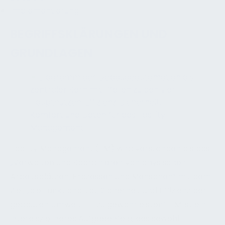
Implementierung
BEGRIFFSKLÄRUNGEN UND
GRUNDLAGEN
Facility Management (FM) wird verstanden als das
„Verwalten und Koordinieren von physischen
Arbeitsplätzen, Prozessen und Menschen“ mit dem
Ziel, „die Funktionalität, Sicherheit und Effizienz der
gebauten Umwelt […] zu gewährleisten“. FM ist ein
interdisziplinäres Aufgabenfeld, das sowohl