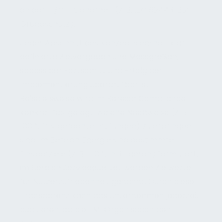
an der IT/OT-Sicherheit (z. B. IEC 62443, BSI-
Grundschutz).
Jeder Abschnitt des Konzepts enthält klar
definierte Zielvorgaben und Messgrößen,
sodass der Fortschritt und Erfolg der
Implementierung überprüfbar ist.
Beispielsweise wird im Bereich Compliance
konkret festgelegt, welche Nachweise (z. B.
100 % fristgerechte Prüfungen) zu erbringen
sind; im Bereich Energie sind bestimmte
Einsparziele (z. B. -10 % in 3 Jahren) formuliert;
im Bereich Servicequalität werden Zielwerte
für Nutzerzufriedenheit genannt. Durch diese
Transparenz kann das Unternehmen jederzeit
auditieren, ob die FM-Organisation den