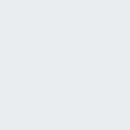
energieeffizienten Gebäudebetrieb“, sichert die
„ständige Funktionsfähigkeit der technischen
Anlagen“ und realisiert den geplanten
Nutzerkomfort bei gleichzeitig dokumentiertem
Anlagenbetrieb. Wir betrachten die
Gebäudeautomation als Schlüssel zur
Effizienzsteigerung, da ein intelligent betriebenes
Gebäude den Ressourcenverbrauch und die
Betriebskosten erheblich reduzieren kann.
Zielsetzungen im FM-Kontext: Die Betriebsführung
technischer Anlagen verfolgt vielfältige Ziele. Im
Vordergrund stehen Verfügbarkeit und
Zuverlässigkeit aller Anlagen sowie Sicherheit für
Nutzer und Umwelt. Ebenso wichtig sind
Wirtschaftlichkeit und Effizienz (z. B. Kostensenkung