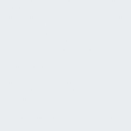
Weitere Arbeitsschutz- und Sicherheitsvorschriften
betreffen spezielle Bereiche: Die
Produktsicherheitsgesetze regeln die Bereitstellung
sicherer Anlagen und Geräte. Im Bereich Energie
und Gebäude sind die Energieeinsparvorschriften
relevant – hier hat das Gebäudeenergiegesetz
(GEG) die frühere EnEV abgelöst und gibt
Effizienzstandards für Neubauten und
Bestandsgebäude (z. B. Dämmung, Anlagentechnik)
vor. Auch EU-Verordnungen zur Energieeffizienz von
Produkten (ErP-Verordnung) setzen
Mindestwirkungsgrade, etwa für Heizkessel,
Motoren oder Beleuchtung.
Für die IT- und Datensicherheit gilt es, Vorgaben
aus Datenschutz und Cybersecurity zu beachten.
Die Europäische Datenschutzgrundverordnung