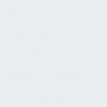
Element des betrieblichen Arbeitsschutzes. Die
BetrSichV fordert ergänzend, dass Arbeitsmittel in
einem sicheren Zustand gehalten werden und
regelmäßig durch befähigte Personen geprüft
werden. Konkret müssen z. B. elektrische Anlagen
(nach DGUV Vorschrift 3) oder Aufzüge und
Druckbehälter (nach einschlägigen Technischen
Regeln, z. B. TRBS) wiederkehrend inspiziert werden.
Befähigte Person ist dabei, wer über
entsprechende Ausbildung, Erfahrung und aktuelle
Fachkenntnisse verfügt und schriftlich vom
Arbeitgeber für Prüfaufgaben bestellt wurde. Durch
diese Prüfpflichten soll sichergestellt werden, dass
gefährliche Mängel frühzeitig erkannt und behoben
werden, bevor Unfälle entstehen.