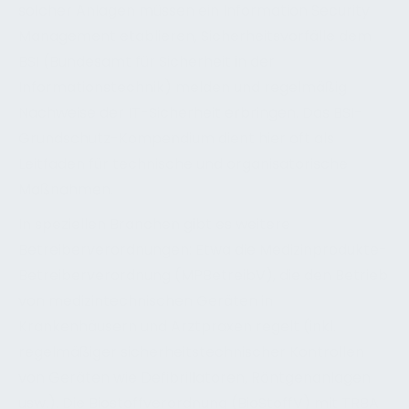
solcher Anlagen müssen ein Information Security
Management etablieren, Sicherheitsvorfälle dem
BSI (Bundesamt für Sicherheit in der
Informationstechnik) melden und regelmäßig
Nachweise der IT-Sicherheit erbringen. Das BSI-
Grundschutz-Kompendium dient hier oft als
Leitfaden für technische und organisatorische
Maßnahmen.
In speziellen Branchen gibt es weitere
Betreiberverordnungen: Etwa die Medizinprodukte-
Betreiberverordnung (MPBetreibV), die den Betrieb
von medizintechnischen Geräten in
Krankenhäusern und Arztpraxen regelt (inkl.
regelmäßiger sicherheitstechnischer Kontrollen
von Geräten wie Defibrillatoren, Röntgenanlagen
usw.). Die Biostoffverordnung (BioStoffV) mit TRBA