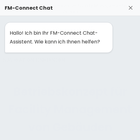
FM-Solutionmaker: Gemeinsam Facility Management neu
FM-Connect Chat
denken
Hallo! Ich bin Ihr FM-Connect Chat-
Assistent. Wie kann ich Ihnen helfen?
NAVIGATION EINBLENDEN
Betriebskonzept für
Facility Management
von Gebäuden