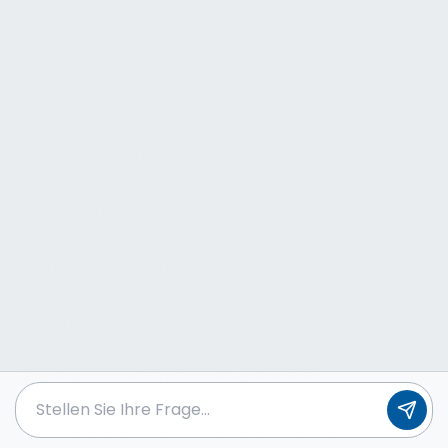
Spülungen und Prüfungen) oder im Reinraum-
Bereich ISO 14644 und VDI 2083 (Reinraumklassen
und -betrieb). In explosionsgefährdeten Bereichen
müssen ATEX-Richtlinien (Atmosphères Explosibles,
umgesetzt in nationalen Verordnungen) und
Technische Regeln wie TRGS (Gefahrstoffe) bzw.
TRBS (Betriebssicherheit) befolgt werden; z. B. TRBS
2152 für Explosionsschutzdokumente. Für Betreiber
chemischer Anlagen greift zudem die
Störfallverordnung (12. BImSchV, Umsetzung der
EU-Seveso-III-Richtlinie), die besondere
Sicherheitskonzepte und Behördenkommunikation
fordert. Auch arbeitsschutzrechtliche Regeln für
Arbeitsstätten (ArbStättV) definieren
Anforderungen an Betriebsräume, Beleuchtung,
Fluchtwege, etc., die im laufenden Betrieb