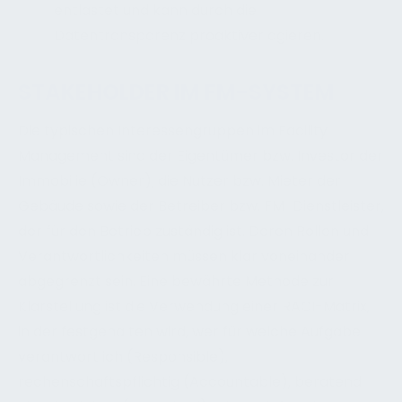
entlastet und kann durch die
Datentransparenz proaktiver agieren.
STAKEHOLDER IM FM-SYSTEM
Die typischen Interessengruppen im Facility
Management sind der Eigentümer bzw. Investor der
Immobilie (Owner), die Nutzer bzw. Mieter der
Gebäude sowie der Betreiber bzw. FM-Dienstleister,
der für den Betrieb zuständig ist. Deren Rollen und
Verantwortlichkeiten müssen klar voneinander
abgegrenzt sein. Eine bewährte Methode zur
Klarstellung ist die Verwendung einer RACI-Matrix,
in der festgehalten wird, wer für welche Aufgabe
verantwortlich (Responsible),
rechenschaftspflichtig (Accountable), beratend