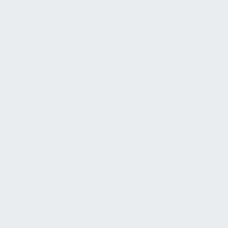
Dokumentationspflichten (Stichwort digitaler
Gebäudepass) oder neue
Sicherheitsanforderungen (z. B. durch
zunehmende E-Mobilität in Tiefgaragen) – mit
dem hier geschaffenen Fundament lassen sich
solche Herausforderungen proaktiv angehen.
Ein Konzept ist bewusst flexibel gehalten: Es
kann an geänderte Rahmenbedingungen
angepasst werden, ohne die Grundstruktur zu
verlassen.
Langfristig führt die Implementierung eines
Betriebskonzepts zu einer signifikanten
Steigerung der Effektivität und Effizienz im
Gebäudebetrieb. Die Anlagenverfügbarkeit
wird erhöht, da vorbeugende und prädiktive
Maßnahmen Ausfälle minimieren. Energie- und