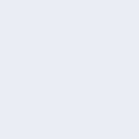
Arbeitsumgebung (individueller Komfort).
Auch Funktionen wie tageslichtabhängige
Beleuchtungssteuerung oder automatischer
Sonnenschutz tragen zur Zufriedenheit der
Mitarbeiter bei.
Bedienfreundlichkeit & Unterstützung des
FM:
Moderne GA-Systeme verfügen über
benutzerfreundliche Leitstände und
Visualisierungen, sodass der Betrieb
vereinfacht wird. Gleichzeitig liefern sie – wie
erwähnt – umfangreiche Betriebs- und
Verbrauchsdaten an das Facility
Management. Diese Daten bilden die Basis für
predictive Analysen (z. B. vorausschauende
Wartung), für Energieauswertungen und für
das Berichtswesen. Das FM-Team wird somit