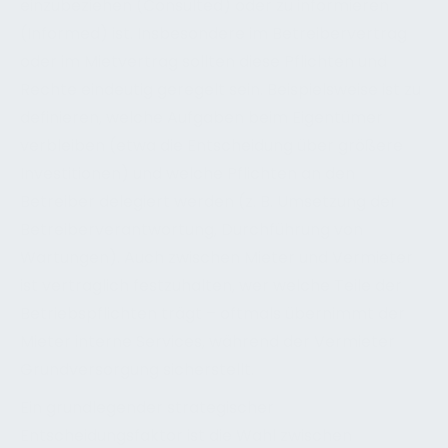
einzubeziehen (Consulted) oder zu informieren
(Informed) ist. Insbesondere im Betreibervertrag
oder im Mietvertrag sollten diese Pflichten und
Rechte eindeutig geregelt sein. Beispielsweise ist zu
definieren, welche Aufgaben beim Eigentümer
verbleiben (etwa die Entscheidung über größere
Investitionen) und welche Pflichten an den
Betreiber delegiert werden (z. B. Umsetzung der
Betreiberverantwortung, Durchführung von
Wartungen). Auch zwischen Mieter und Vermieter
ist vertraglich festzuhalten, wer welche Teile der
Betriebspflichten trägt – oftmals übernimmt der
Mieter interne Services, während der Vermieter
Grundversorgung sicherstellt.
Ein grundlegender strategischer
Entscheidungsfaktor ist die Wahl zwischen