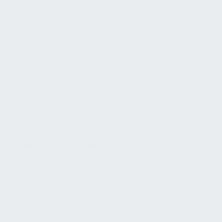
Anforderungen entspricht – sei es durch
interne Abnahmen oder externe
Zertifizierungen.
Die Zukunftsfähigkeit eines Konzepts ist ein
besonderer Pluspunkt. Bereits heute
antizipiert es zukünftige Entwicklungen, etwa
den zunehmenden Einsatz von KI-
Assistenzsystemen und Anomalieerkennung in
der Gebäudeüberwachung. Diese sind nicht
nur theoretisch erwähnt, sondern im Konzept
bereits als Optionen integriert – das heißt,
wenn die Organisation bereit ist, können
solche Technologien nahtlos eingebunden
werden. Genauso verhält es sich mit
kommenden Regulatorik-Trends: Strengere
CO₂-Reduktionsziele, erweiterte