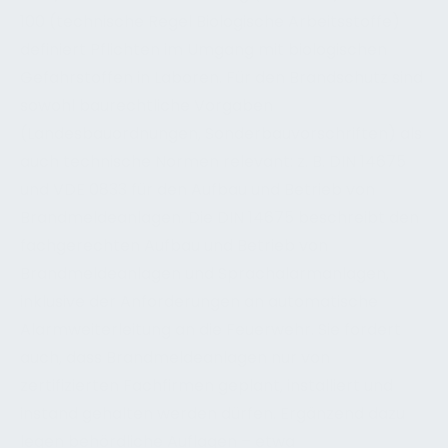
100 (technische Regel Biologische Arbeitsstoffe)
definiert Pflichten im Umgang mit biologischen
Gefahrstoffen in Laboren. Für den Brandschutz sind
sowohl baurechtliche Vorgaben
(Landesbauordnungen, Sonderbauvorschriften) als
auch technische Normen relevant: z. B. DIN 14675
und VDE 0833 für den Aufbau und Betrieb von
Brandmeldeanlagen. Die DIN 14675 beschreibt den
fachgerechten Aufbau und Betrieb von
Brandmeldeanlagen und Sprachalarmanlagen,
inklusive der Anforderungen an automatische
Alarmweiterleitung an die Feuerwehr. Sie fordert
auch, dass Brandmeldeanlagen nur von
zertifizierten Fachfirmen geplant, installiert und
instand gehalten werden dürfen. Ergänzend dazu
legen behördliche Auflagen – etwa