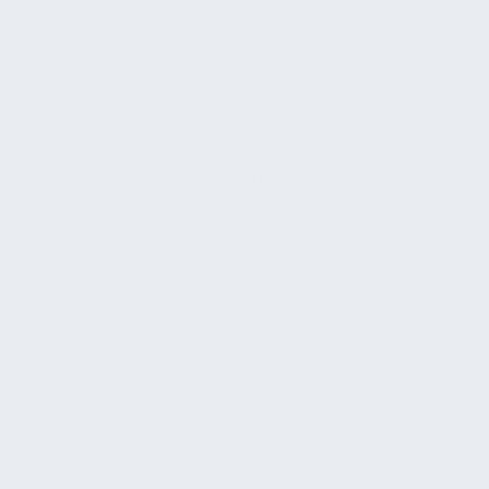
Facility Management:
Gebäude
»
Betrieb
Betriebskonzept für das FM von Büro- und
Industriegebäuden (Neubau und Bestand)
Ein Betriebskonzept für Gebäude- und Facility
Management beschreibt alle wesentlichen
Aspekte vom Planen bis zum Betreiben von
Immobilien – einschließlich Neubauten und
Bestandsimmobilien mit Büronutzung,
industrieller Fertigung, Hochregallagern,
Betriebsgastronomie, Fassaden, technischen
Außenanlagen sowie Parkhäusern. Dabei