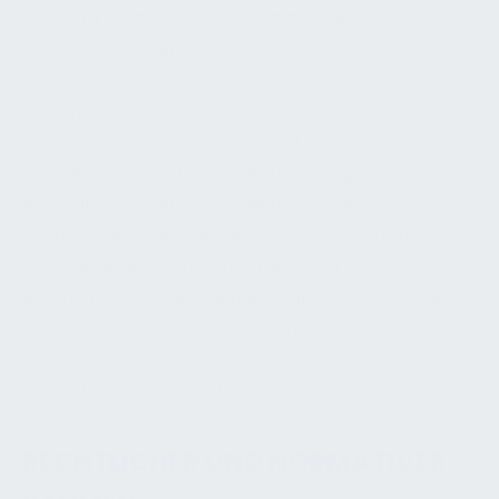
Gesamtkoordination übernimmt – der interne
Ansprechpartner oder der externe Dienstleister.
Ferner empfiehlt es sich, die Hersteller- und
Systemvielfalt („Fabrikatsvielfalt“) bei technischen
Anlagen zu begrenzen, um Wartungsaufwände zu
reduzieren. Mit standardisierten Anlagen und
kompatiblen Systemen lassen sich Betrieb und
Instandhaltung effizienter gestalten. Werden
verschiedene Fremdfirmen eingesetzt (für
Reinigung, Sicherheitsdienst, Wartung der TGA etc.),
sind einheitliche Servicebeschreibungen und
qualitätsgesicherte Prozesse notwendig, damit alle
Gewerke Hand in Hand arbeiten.
RECHTLICHER UND NORMATIVER