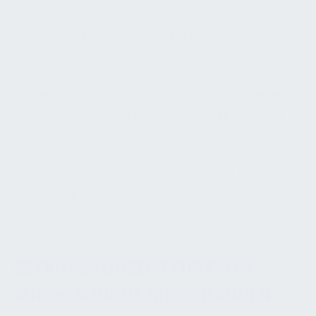
Ressourcenverbräuche sinken kontinuierlich
dank systematischem Energiemanagement
und Innovationen (etwa KI-Optimierung).
Risiken – ob in Arbeitssicherheit, Compliance
oder Finanzen – werden durch klare Prozesse
und Überwachung minimiert. All dies bedeutet
für das Unternehmen einen nachhaltigen
Mehrwert: Kosten werden eingespart,
Rechtssicherheit ist gegeben, und die Nutzer
(Mitarbeiter, Mieter, Kunden) erleben eine
zuverlässige, hochwertige Facility-Umgebung.
BETRIEBSKONZEPT FÜR FM IN
BÜRO- & INDUSTRIEGEBÄUDEN