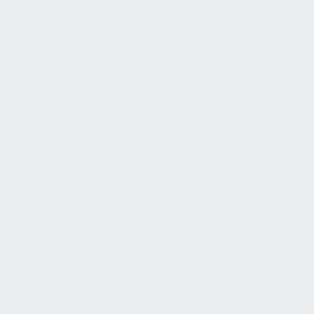
werden aktuelle Trends wie Digitalisierung,
Künstliche Intelligenz (KI) und Nachhaltigkeit
berücksichtigt. Gebäudeautomation und
Leittechnik (BMS/SCADA/IoT) bilden die
Grundlage für einen energieeffizienten und
zuverlässigen Betrieb. Gleichzeitig werden
moderne Systeme zur Leistungssteuerung mit
Kennzahlen (KPI) und Service-Level-
Agreements (SLA) etabliert, um die
Performance und Servicequalität messbar zu
machen.
In Anlehnung an Normen wie ISO 41001:2018
(FM-Managementsystem) und DIN EN 15232
(Energieeffizienz durch Gebäudeautomation)
sowie unter Berücksichtigung der rechtlichen
Vorgaben (z. B. BetrSichV, ArbSchG, IT-