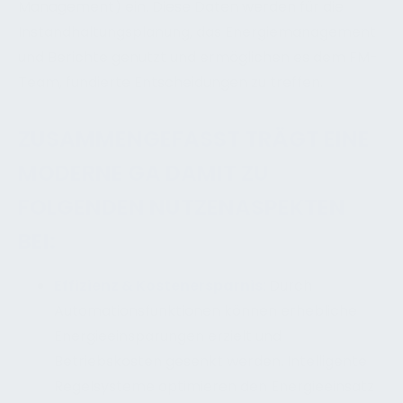
Management) ein. Diese Daten werden für die
Instandhaltungsplanung, das Energiemanagement
und Berichte genutzt und ermöglichen es dem FM-
Team, fundierte Entscheidungen zu treffen.
ZUSAMMENGEFASST TRÄGT EINE
MODERNE GA DAMIT ZU
FOLGENDEN NUTZENASPEKTEN
BEI:
Effizienz & Kostenersparnis:
Durch
Automationsfunktionen können erhebliche
Energieeinsparungen erzielt und
Betriebskosten gesenkt werden. Intelligente
Regelsysteme optimieren den Energieeinsatz