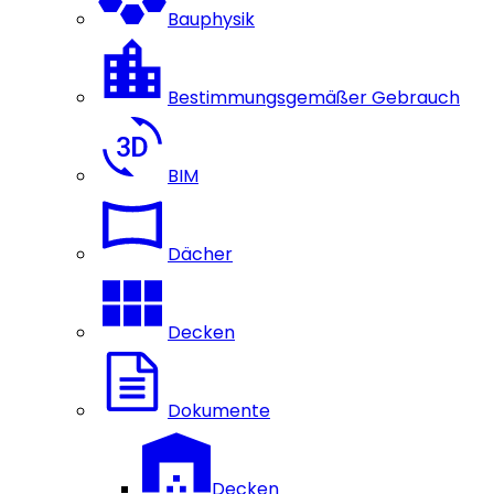
Bauphysik
Bestimmungsgemäßer Gebrauch
BIM
Dächer
Decken
Dokumente
Decken