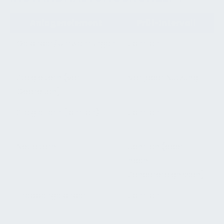
Anlagenelement
Prüf-Intervall
Geländer/Umwehrungen
Jährlich
V
s
Steigleitern (vor
Vor jeder Nutzung
S
Gebrauch)
B
Steigleitern (jährlich)
Jährlich
T
Notleitern
Jährlich (oder
F
nach
S
Sonderereignissen)
Treppengeländer
Jährlich
M
B