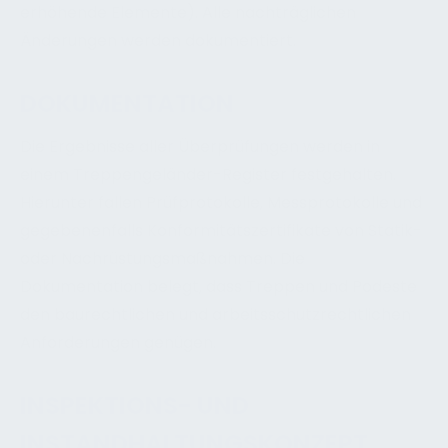
erhöhende Elemente). Alle nachträglichen
Änderungen werden dokumentiert.
DOKUMENTATION
Die Ergebnisse aller Überprüfungen werden in
einem Treppengeländer-Register festgehalten.
Hierunter fallen Prüfprotokolle, Messprotokolle und
gegebenenfalls Konformitätszertifikate von Statik-
oder Nachrüstungsmaßnahmen. Die
Dokumentation belegt, dass Treppen und Podeste
den baurechtlichen und arbeitsschutzrechtlichen
Anforderungen genügen.
INSPEKTIONS- UND
INSTANDHALTUNGSKONZEPT