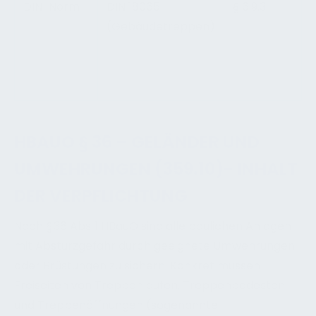
DIN-Norm
DIN 18065
§ 6.9.3
(Gebäudetreppen)
HBAUO § 36 – GELÄNDER UND
UMWEHRUNGEN (359.10)- INHALT
DER VERPFLICHTUNG
Nach § 36 Abs. 1 HBauO sind alle baulichen Anlagen
mit Absturzgefahr durch geeignete Umwehrungen
oder Brüstungen zu sichern. Konkret müssen
Freiseiten von Treppenläufen, Treppenpodesten
und Treppenöffnungen (sogenannte