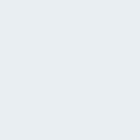
betrieblichen Arbeitsschutz- und
Qualitätsmanagementsystems. Elektronische
Wartungssoftware kann Fristen überwachen und
Dokumente verwalten. Zudem wird das Budget für
Instandhaltung entsprechend den Prüfzyklen und
dem baulichen Zustand kalkuliert. Strategische
Planung umfasst auch Ersatzbeschaffung von
Geländern, Leitern und Notleitern gemäß
Nutzungsintensität und geltenden Vorschriften.
Durch die ganzheitliche Einbindung in den FM-
Prozess wird die Sicherheit dauerhaft gewährleistet.
SCHLUSSFOLGERUNG
Geländer, Treppengeländer, ortsfeste Steigleitern
und Notleitern sind zentrale Bestandteile der