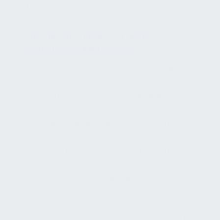
Geländer, Handläufe, ortsfeste
Steigleitern und Notleitern
Betreiber von Industrie-, Gewerbe- oder
öffentlich genutzten Gebäuden sind
verpflichtet, Absturzsicherungen wie
Geländer, Treppengeländer, ortsfeste
Steigleitern, Kletterhilfen und Notleitern
kontinuierlich instand zu halten und zu prüfen.
Hierbei sind sowohl bauordnungsrechtliche als
auch arbeitsschutzrechtliche Vorgaben zu
beachten. Wichtige Regelwerke sind etwa § 36
HBauO (Verkehrssicherheit baulicher
Anlagen), die DGUV Information 208-032
(Prüfung ortsfester Steigleitern), die ASR A1.8