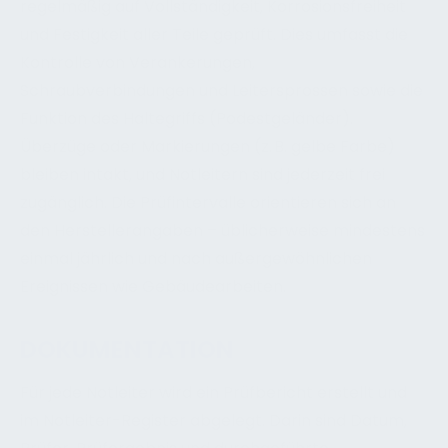
regelmäßig auf Vollständigkeit, Korrosionsfreiheit
und Festigkeit aller Teile geprüft. Dies umfasst die
Kontrolle von Verankerungen,
Schraubverbindungen und Leitersprossen sowie die
Funktion des Haltegriffs (Podestgeländer).
Überzüge oder Markierungen (z. B. gelbe Farbe)
bleiben intakt, und Notleitern sind jederzeit frei
zugänglich. Die Prüfintervalle orientieren sich an
den Herstellerangaben – üblicherweise mindestens
einmal jährlich und nach außergewöhnlichen
Ereignissen wie Gebäudearbeiten.
DOKUMENTATION
Für jede Notleiter wird ein Prüfbericht erstellt und
im Notleiter-Register abgelegt. Darin sind Datum,