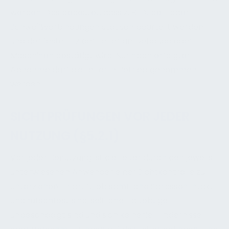
werden. Das bedeutet, dass z. B. Dübel- oder
Schweißverbindungen statisch beurteilt werden
und der feste Sitz der Leiter an Gebäude oder
Maschinen bestätigt wird. Nur nach erfolgter
Abnahme darf die Leiter in Betrieb genommen
werden.
SICHTPRÜFUNGEN VOR JEDER
NUTZUNG (§5.2.1)
Vor jeder Benutzung ist die Leiter durch den jeweils
unterwiesenen Anwender einer Sichtkontrolle zu
unterziehen. Er prüft, ob sämtliche Sprossen intakt
und rutschfest sind, seitliche Haltebügel
unbeschädigt sind und sich keinerlei Hindernisse