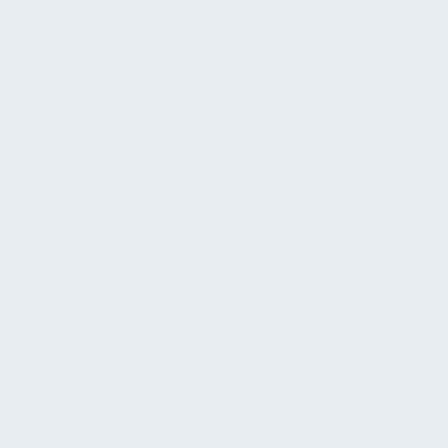
Geländersicherheits-Register dokumentiert. Hier
werden Inspektionsdaten, festgestellte Defekte
und durchgeführte Instandsetzungen vermerkt.
Eine lückenlose Dokumentation schafft Nachweis
gegenüber Behörden und kann im Schadensfall
Haftungsrisiken reduzieren.
DGUV-I 208-032 – ORTSFESTE
STEIGLEITERN (359.21)- PRÜFUNG
NACH DER MONTAGE (§5.1)
Nach DGUV-I 208-032 §5.1 muss nach der
fachgerechten Montage einer ortsfesten Leiter die
ausreichende Tragfähigkeit des Untergrunds sowie
die sachgerechte Montage durch eine
sachverständige Person geprüft und abgenommen