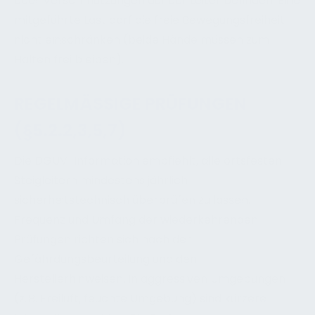
oder Verschmutzungen auf der Leiter befinden. Eine
mitgeführte Last darf die freie Bewegungsfreiheit
nicht einschränken (beide Hände müssen zum
Halten frei bleiben).
REGELMÄSSIGE PRÜFUNGEN (
§5.2.2,3,5,7)
Die DGUV-Information empfiehlt, alle ortsfesten
Steigleitern mindestens jährlich
sicherheitstechnisch überprüfen zu lassen.
Frequenz und Umfang der wiederkehrenden
Prüfungen richten sich nach der
Gefährdungsbeurteilung und den
Herstellerhinweisen. In aggressiven Umgebungen
(z. B. Freiluft, feuchte Umgebung) sind kürzere