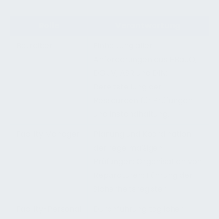
Rolle
Verantwortung
Betreiber
Einhaltung aller
Anforderungen aus HBauO,
DGUV, ASR und DIN;
Bereitstellung der
Ressourcen für Prüfungen
und Instandhaltung.
Facility Manager
Planung und Koordination
der regelmäßigen
Prüfungen; Organisation von
Reparaturen; Führung der
Sicherheitsregister.
Facility-Personal
Durchführung täglicher