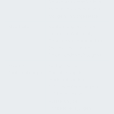
Sichtkontrollen; sofortiges
Melden von Schäden oder
Mängeln an Vorgesetzte.
Mitarbeiter
Sichtprüfung ortsfester
Leitern vor Gebrauch;
Einhalten von Vorschriften
(beispielsweise nur mit
freien Händen aufsteigen).
Externe
Fachgerechte
Sachverständige
Durchführung der
wiederkehrenden
Prüfungen; Erstellung der
Prüfberichte und
Ausstellung der
Prüfbescheinigungen.