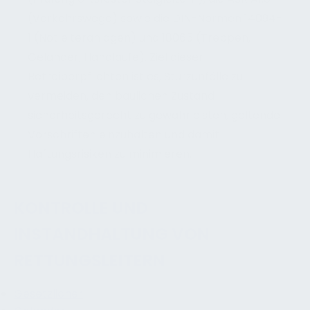
(Verkehrswege) sowie die DIN-Normen 14094-
1 (Notleiteranlagen) und 18065 (Treppen,
Geländer, Handläufe). Ziel dieser
Betreiberpflichten ist es, Sturzunfälle zu
vermeiden, den baulichen Zustand
sicherheitsgerecht zu gewährleisten, geltende
Vorschriften einzuhalten und damit
Haftungsrisiken zu minimieren.
KONTROLLE UND
INSTANDHALTUNG VON
RETTUNGSLEITERN
Gesetzlicher