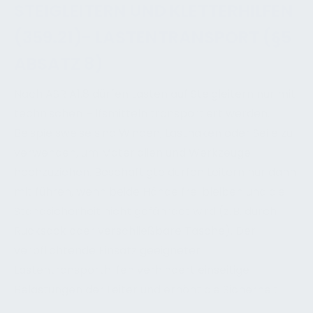
STEIGLEITERN UND KLETTERHILFEN
(359.21)- LASTENTRANSPORT (§5
ABSATZ 8)
Nach ASR A1.8 dürfen Lasten auf Steigleitern nur mit
technischen Hilfsmitteln transportiert werden.
Beispielsweise sind Winden, Lasthaken oder Seile zu
verwenden, um Materialien und Werkzeuge
hochzuziehen. Beschäftigte dürfen Leitern nur dann
mit führen, wenn beide Hände frei bleiben und die
Standsicherheit nicht gefährdet wird (z. B. durch
Rucksack oder verschließbare Tasche). Der
verpflichtende Einsatz geeigneter
Lastentransporthilfen verhindert einseitige
Belastungen der Leiter und erhöht die Sicherheit.