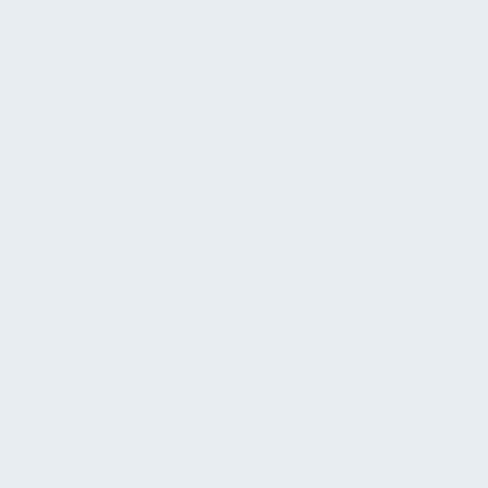
vermessen und mit den Mindestmaßen (0,90 m
bzw. 1,10 m) abzugleichen. Einhaltung und Qualität
der Handlaufhöhe sowie die Festigkeit der
Horizontal- und Füllstäbe werden kontrolliert. Auch
Korrosion, lockere Schrauben oder Verformungen
sind sofort zu beheben. Sind Geländerlücken in
kinderreichen Bereichen vorhanden, muss
sichergestellt werden, dass die lichte Weite 12 cm
nicht überschreitet und das Überklettern durch
geeignete konstruktive Maßnahmen erschwert
wird. Gefundene Mängel sind unverzüglich zu
sichern oder zu reparieren.
DOKUMENTATION
Alle Ergebnisse der Prüfungen werden in einem