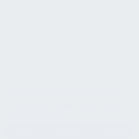
Geländer
Ortsfeste
Steigleitern
Notleitern
Treppengeländer
Instandhaltungskonzept
Rollen
Risiko
Dokumentationsanforderungen
FM-Betrieb
Schlussfolgerung
GESETZLICHER ÜBERBLICK- DIE
FOLGENDEN REGELUNGEN SIND
MASSGEBLICH:
Kategorie
Regelwerk
Abschnitt