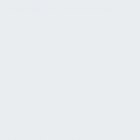
REGELMÄSSIGE ÜBERPRÜFUNG (§6 A
BSATZ 3)
Gemäß ASR A1.8 sind alle ortsfesten Steigleitern in
regelmäßigen Abständen auf ihre
ordnungsgemäße Funktion zu überprüfen. Art,
Umfang und Prüffristen richten sich nach der
Nutzungsfrequenz und den Gefährdungen am
Arbeitsplatz. In der Regel wird eine jährliche
Inspektion durch einen Fachkundigen empfohlen.
Diese Überprüfungen umfassen die gesamte
Leiteranlage einschließlich Führungssystem
(Rückenschutz) und werden dokumentiert, um die
Einhaltung gesetzlicher Pflichten nachzuweisen.