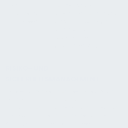
Behörden
Durchsetzung der
(Bauaufsicht,
Vorschriften, Durchführung
Unfallkasse)
von Vor-Ort-Audits, ggf.
Verhängung von
Bußgeldern bei
gravierenden Mängeln.
RISIKO- UND
SICHERHEITSMANAGEMENT
Die wesentlichen Risiken umfassen Abstürze von
Geländern oder Leitern, Bruch von
Leiterverbindungen, Durchsinken von Podesten und
das Klettern mit Lasten. Durch konsequentes
Wartungsmanagement werden diese