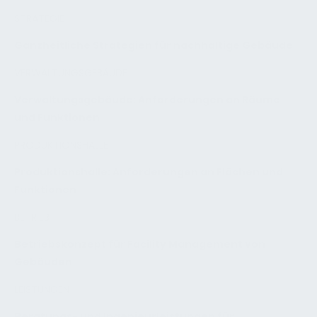
STRATEGIE
Ganzheitliche Strategien für nachhaltige Gebäude
VERWALTUNGSGEBÄUDE
Verwaltungsgebäude: Anforderungen an Räume
und Funktionen
PRODUKTIONSHALLE
Produktionshalle: Anforderungen an Flächen und
Funktionen
BETRIEB
Betriebskonzept für Facility Management von
Gebäuden
LEISTUNGEN
Beratungs- und Ingenieurleistungen für