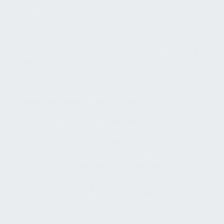
leistungsfähige Gebäude
DOKUMENTENSHOP
Vorlagen & Konzepte für nachhaltige Gebäude &
Facility Management
KONTAKT
Verabreden. Abstimmen. Freuen.
Gebäude und Facility Management
FM-Beratungs- & Ingenieurleistungen
: Wir machen Gebäude
leistungsfähiger © 2003-2026. FM-Connect.com Network GmbH /
Lösungen & Networking
im
Facility Management
041253989923
Am Altenfeldsdeich 16, 25371
Seestermühe