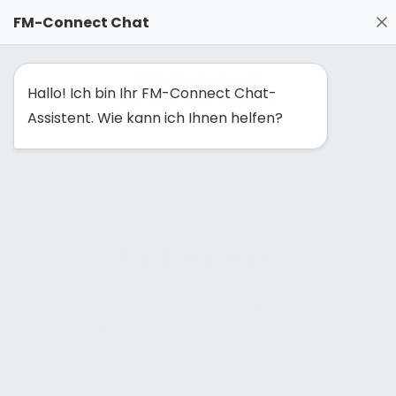
FM-Solutionmaker: Gemeinsam Facility Management neu
FM-Connect Chat
denken
Hallo! Ich bin Ihr FM-Connect Chat-
Assistent. Wie kann ich Ihnen helfen?
NAVIGATION EINBLENDEN
Notleitern
Facility Management:
Gebäude
»
Betrieb
»
Betreiberpflichten
»
Notleitern