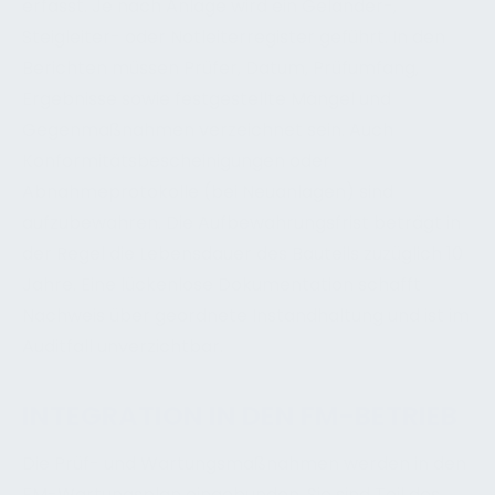
erfasst. Je nach Anlage wird ein Geländer-,
Steigleiter- oder Notleiterregister geführt. In den
Berichten müssen Prüfer, Datum, Prüfumfang,
Ergebnisse sowie festgestellte Mängel und
Gegenmaßnahmen verzeichnet sein. Auch
Konformitätsbescheinigungen oder
Abnahmeprotokolle (bei Neuanlagen) sind
aufzubewahren. Die Aufbewahrungsfrist beträgt in
der Regel die Lebensdauer des Bauteils zuzüglich 10
Jahre. Eine lückenlose Dokumentation schafft
Nachweis über geordnete Instandhaltung und ist im
Auditfall unverzichtbar.
INTEGRATION IN DEN FM-BETRIEB
Die Prüf- und Wartungsmaßnahmen werden in den
FM-Wartungsplan eingebunden. Sie sind Teil des