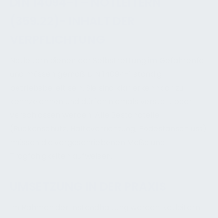
DIN 14094-1 – NOTLEITERN
(359.22)- INHALT DER
VERPFLICHTUNG
Notleitern dienen der Selbstrettung im Gefahrenfall
und müssen gemäß DIN 14094-1 ständig
betriebsbereit sein. Sie sind klar erkennbar zu
kennzeichnen und dürfen niemals verstellt oder
verschlossen werden. Alle Bestandteile
(Rückenschutz, Haltevorrichtung, Podestanschluss)
müssen die vorgeschriebenen Maße und
Tragfähigkeiten aufweisen.
UMSETZUNG IN DER PRAXIS
Im Rahmen der Instandhaltung werden Notleitern