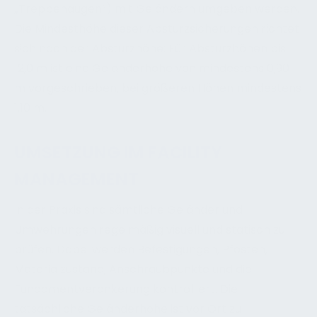
„Treppenaugen“) mit Geländern umgeben werden.
Die Mindesthöhe dieser Absturzsicherungen richtet
sich nach der Absturzhöhe: Für Absturzhöhen bis
12,0 m ist eine Geländerhöhe von mindestens 0,90
m vorgeschrieben, bei größeren Höhen mindestens
1,10 m.
UMSETZUNG IM FACILITY
MANAGEMENT
In der Praxis sind sämtliche Geländer und
Umwehrungen regelmäßig visuell und statisch zu
prüfen. Dabei werden Befestigungen, Pfosten,
Materialzustand, Anschraubpunkte und die
Fundamentverankerung kontrolliert. Die
tatsächliche Geländerhöhe ist vor Ort zu