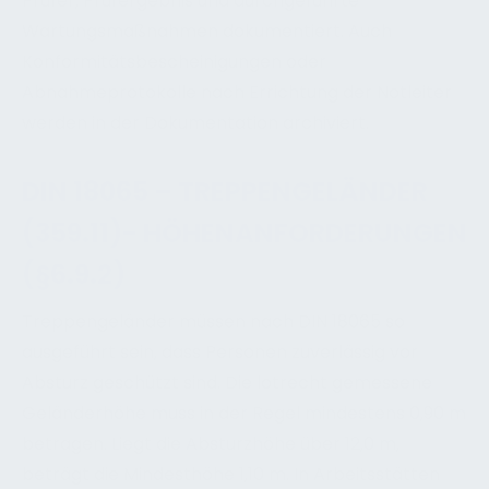
Prüfer, Prüfergebnis und durchgeführte
Wartungsmaßnahmen dokumentiert. Auch
Konformitätsbescheinigungen oder
Abnahmeprotokolle nach Errichtung der Notleiter
werden in der Dokumentation archiviert.
DIN 18065 – TREPPENGELÄNDER
(359.11)- HÖHENANFORDERUNGEN
(§6.9.2)
Treppengeländer müssen nach DIN 18065 so
ausgeführt sein, dass Personen zuverlässig vor
Absturz geschützt sind. Die lotrecht gemessene
Geländerhöhe muss in der Regel mindestens 0,90 m
betragen. Liegt die Absturzhöhe über 12,0 m,
beträgt die Mindesthöhe 1,10 m. In Arbeitsstätten