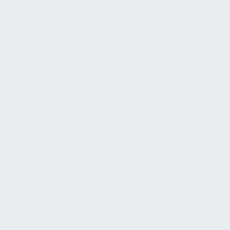
(nach ArbStättV/ASR) wird meist eine
Geländerhöhe von 1,00 m gefordert. Entsprechend
ist im FM zu überprüfen, dass sich alle
Treppengeländer an diesen Mindestwerten
orientieren.
ANFORDERUNGEN AN
KINDERSICHERHEIT (§6.9.3)
In Gebäuden, die von unbeaufsichtigten
Kleinkindern genutzt werden (z.B.
Kindertagesstätten, Schulen), darf der lichte
Abstand zwischen Geländerteilen in einer Richtung
höchstens 12 cm betragen. Außerdem müssen die
Geländer so gestaltet sein, dass das Überklettern
erschwert wird – etwa durch senkrechte Stäbe