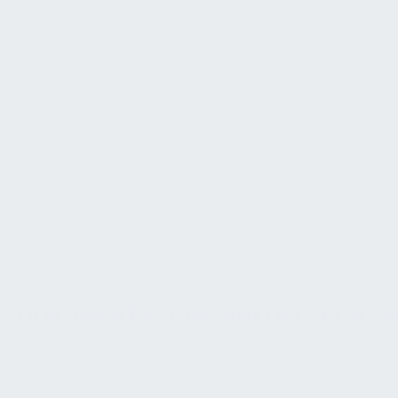
Gefährdungen minimiert. Präventive Maßnahmen
sind regelmäßige Inspektionen nach Plan,
Anwendung zugelassener Materialien und
Hilfsmittel (z. B. PSA, Transporthilfen) sowie
Schulungen. Treten Mängel auf (z. B. verrutschte
Leitern, beschädigte Geländerstäbe), sind
Sofortmaßnahmen zu ergreifen: Absperren der
Gefahrenstelle, Anbringen von Warnschildern und
Nutzungsverbote bis zur Behebung. Ein fundierter
Notfallplan sichert schnelle Reaktion und Schutz
der Nutzer.
DOKUMENTATIONSANFORDERUNGE
Alle Prüfungen und Wartungsarbeiten werden in
dafür vorgesehenen Protokollen und Registern