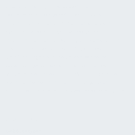
Absturzsicherung in Gebäuden. Die
Betreiberpflichten gemäß HBauO, DGUV-
Information, ASR und DIN-Normen erfordern
systematische Prüfungen, vorbeugende
Instandhaltung und vollständige Dokumentation.
Erst durch konsequentes Verfolgen dieser
Verpflichtungen wird die Verkehrssicherheit
dauerhaft gewährleistet. Ein strukturiertes
Vorgehen bei Inspektion und Wartung garantiert
Rechtssicherheit, minimiert Haftungsrisiken und
schützt letztlich Leben und Gesundheit aller Nutzer.
GEBÄUDETYPEN
Gebäudetypen