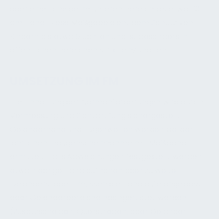
oder eine Scheibe im unteren Bereich bis etwa 70
cm Höhe. Diese Maßgabe dient dem Schutz von
Kindern bis etwa 6 Jahren und ist besonders in
öffentlichen Bereichen strikt einzuhalten.
UMSETZUNG IM FM
Die Einhaltung der Normanforderungen wird durch
Vermessung und Sichtprüfung sichergestellt.
Geländerhöhe und Fugenweiten werden bei der
jährlichen Inaugenscheinnahme mit Maßband
ermittelt. Falls Abweichungen festgestellt werden –
etwa niedrige Handlaufhöhen oder zu weite
Geländerstäbe – müssen die Handläufe angepasst
oder Geländerbereiche nachgerüstet werden
(Zusatzscheiben, Querstreben, oder Geländer