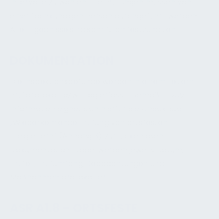
Intervalle zu wählen. Die Prüfungen müssen von
einer fachkundigen Person durchgeführt werden.
Alle Ergebnisse sind schriftlich festzuhalten.
DOKUMENTATION
Die Inspektionsbefunde werden in einem Leitern-
Prüfprotokoll bzw. -log erfasst. Gemäß DGUV-
Information eignet sich hierfür die Checkliste
„Wiederkehrende Prüfung von ortsfesten
Steigleitern“ (Anhang 3) zur lückenlosen
Dokumentation. Dabei werden jeweils Datum,
Prüfer, Prüfumfang, Beobachtungen und
Maßnahmen protokolliert.
ASR A1.8 – ORTSFESTE