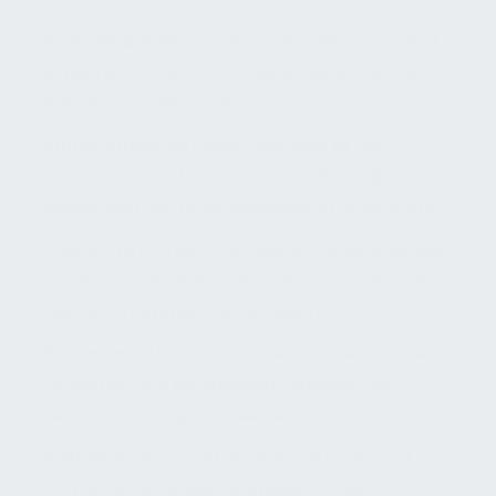
Erreichbarkeit:
Unser Gebäude ist leicht zu
erreichen, sowohl für Mitarbeiter als auch für
Kunden und Lieferanten.
Funktionalität:
Unser Gebäude ist gut
durchdacht und funktional, um die täglichen
Aktivitäten des Unternehmens zu erleichtern.
Flexibilität:
Unser Gebäude ist flexibel genug,
um sich an die sich ändernden Anforderungen
des Unternehmens anzupassen.
Sicherheit:
Unser Gebäude ist sicher, um die
Sicherheit von Mitarbeitern, Kunden und
Lieferanten zu gewährleisten.
Ästhetik:
Unser Gebäude ist attraktiv und
vermittelt ein positives Image für das