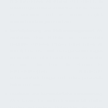
Praktiken achten. Wir streben auch danach, die
Auswirkungen unserer Aktivitäten auf die Umwelt
zu minimieren und wo immer möglich
erneuerbare Energien zu nutzen.
Notfallplanung und Risikomanagement:
Wir
verstehen, dass Notfälle und unerwartete
Ereignisse auftreten können. Daher haben wir
Notfallpläne und Risikomanagementstrategien
entwickelt, um auf solche Situationen vorbereitet
zu sein. Dies kann die Planung für
Naturkatastrophen, Brandschutz,
Sicherheitsbedrohungen und andere potenzielle
Risiken umfassen.
Feedback und kontinuierliche Verbesserung:
Wir schätzen das Feedback unserer Mitarbeiter,
Kunden und anderer Stakeholder. Wir nutzen