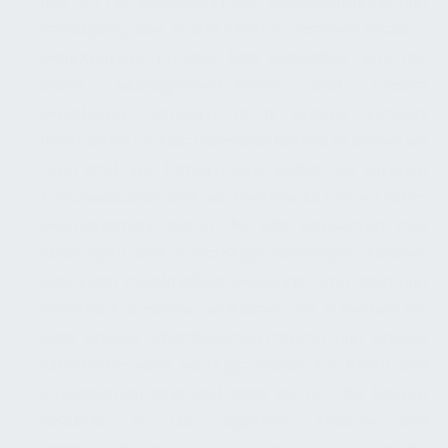
fest an die Bedeutung der Mitbestimmung und
Beteiligung aller Stakeholder in unserem Facility-
Management-Prozess. Dies beinhaltet nicht nur
unser Management-Team und unsere
Mitarbeiter, sondern auch unsere Kunden,
Lieferanten und die Gemeinschaften, in denen wir
tätig sind. Wir fördern eine Kultur der offenen
Kommunikation und des Feedbacks und schaffen
Mechanismen, durch die alle Beteiligten ihre
Meinungen und Vorschläge einbringen können.
Dies kann regelmäßige Meetings, Umfragen und
Feedback-Systeme umfassen. Wir erkennen an,
dass unsere Mitarbeitervertretung und unsere
Mitarbeiter eine wichtige Quelle für Ideen und
Innovationen sind und dass sie oft die besten
Einblicke in die täglichen Abläufe und