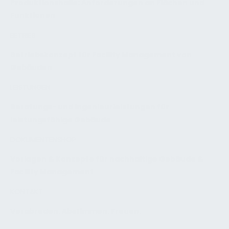
Produktionshalle: Anforderungen an Flächen und
Funktionen
BETRIEB
Betriebskonzept für Facility Management von
Gebäuden
LEISTUNGEN
Beratungs- und Ingenieurleistungen für
leistungsfähige Gebäude
DOKUMENTENSHOP
Vorlagen & Konzepte für nachhaltige Gebäude &
Facility Management
KONTAKT
Verabreden. Abstimmen. Freuen.