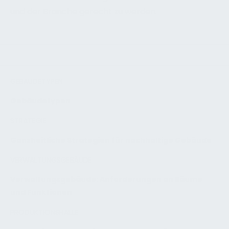
und der Branche gerecht zu werden.
GEBÄUDETYPEN
Gebäudetypen
STRATEGIE
Ganzheitliche Strategien für nachhaltige Gebäude
VERWALTUNGSGEBÄUDE
Verwaltungsgebäude: Anforderungen an Räume
und Funktionen
PRODUKTIONSHALLE