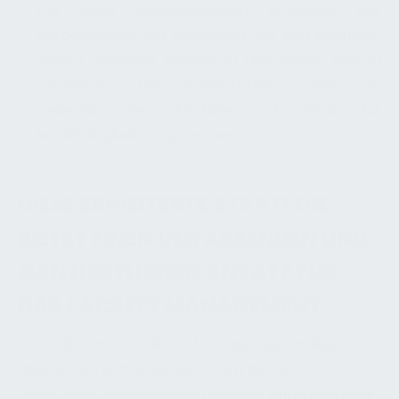
Teil eines kontinuierlichen Prozesses der
Verbesserung und Innovation. Wir sind bestrebt,
unsere Gebäude ständig zu überprüfen und zu
verbessern, um sicherzustellen, dass sie
weiterhin den höchsten Standards für
Nachhaltigkeit entsprechen.
DIESE ERWEITERTE STRATEGIE
BIETET EINEN UMFASSENDEN UND
GANZHEITLICHEN ANSATZ FÜR
DAS FACILITY MANAGEMENT.
Wir sind bestrebt, diese Strategie regelmäßig zu
überprüfen und anzupassen, um den sich
ändernden Anforderungen unseres Unternehmens