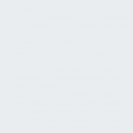
Herausforderungen unseres Facility
Managements haben. Daher legen wir großen
Wert auf ihre Beteiligung und berücksichtigen
ihre Vorschläge und Feedback bei der
Entwicklung und Umsetzung unserer Facility-
Management-Strategien.
DGNB Platin:
Wir streben an, dass unsere
Gebäude die DGNB Platin-Zertifizierung erhalten,
die höchste Auszeichnung der Deutschen
Gesellschaft für Nachhaltiges Bauen (DGNB).
Diese Zertifizierung ist ein Beweis für unser
Engagement für Nachhaltigkeit und zeigt, dass
unsere Gebäude nach den höchsten Standards
für ökologische, soziale und ökonomische
Nachhaltigkeit gebaut und betrieben werden.
Um die DGNB Platin-Zertifizierung zu erreichen,