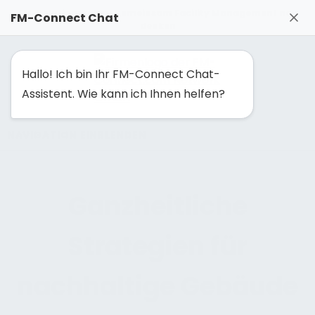
FM-Solutionmaker: Gemeinsam Facility Management neu
FM-Connect Chat
denken
Hallo! Ich bin Ihr FM-Connect Chat-
Assistent. Wie kann ich Ihnen helfen?
NAVIGATION EINBLENDEN
Ganzheitliche
Strategien für
nachhaltige Gebäude