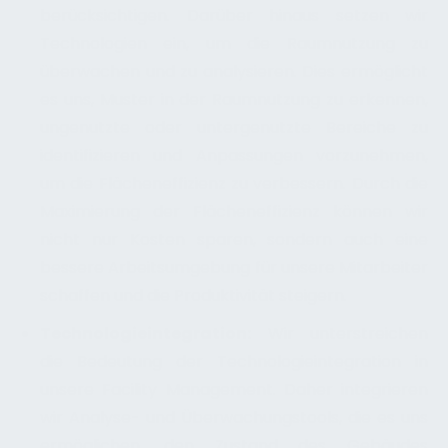
berücksichtigen. Darüber hinaus setzen wir
Technologien ein, um die Raumnutzung zu
überwachen und zu analysieren. Dies ermöglicht
es uns, Muster in der Raumnutzung zu erkennen,
ungenutzte oder untergenutzte Bereiche zu
identifizieren und Anpassungen vorzunehmen,
um die Flächeneffizienz zu verbessern. Durch die
Maximierung der Flächeneffizienz können wir
nicht nur Kosten sparen, sondern auch eine
bessere Arbeitsumgebung für unsere Mitarbeiter
schaffen und die Produktivität steigern.
Technologieintegration:
Wir unterstreichen
die Bedeutung der Technologieintegration in
unsere Facility Management. Daher integrieren
wir Analyse- und Überwachungstools, die es uns
ermöglichen, den Zustand des Gebäudes