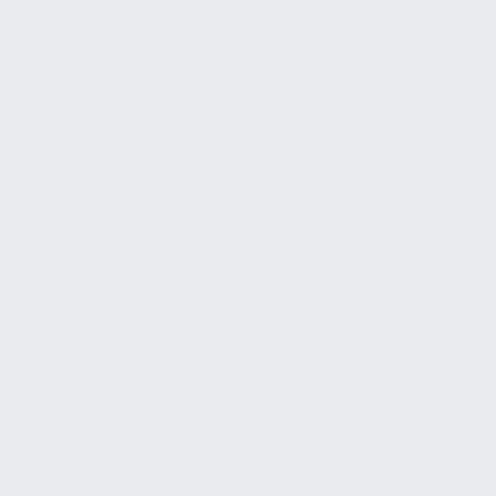
setzen wir auf eine Vielzahl von Strategien und
Praktiken. Dazu gehören die Verwendung von
umweltfreundlichen Materialien und
Bauverfahren, die Maximierung der
Energieeffizienz, die Minimierung des
Wasserverbrauchs, die Schaffung gesunder und
produktiver Innenräume und die
Berücksichtigung der Lebenszykluskosten
unserer Gebäude. Wir arbeiten eng mit unseren
Architekten, Bauunternehmen und anderen
Partnern zusammen, um sicherzustellen, dass
alle Aspekte unserer Gebäude – von der Planung
und Konstruktion bis hin zum Betrieb und zur
Instandhaltung – den DGNB-Kriterien
entsprechen. Darüber hinaus sehen wir die DGNB
Platin-Zertifizierung nicht als Endziel, sondern als