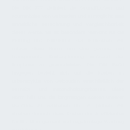
Die DIN 277 definiert die Grundflächen und
Rauminhalte von Gebäuden und ermöglicht eine
einheitliche Berechnung und Vergleichbarkeit
dieser Werte. Sie ist besonders relevant für die
Planung und Kalkulation der Baukosten. Wir
nutzen diese Norm, um eine genaue und
transparente Kostenplanung während der
Bauphase zu gewährleisten. Die DIN 18960
hingegen bezieht sich auf die Kosten im
Lebenszyklus von Gebäuden, einschließlich der
Betriebs- und Instandhaltungskosten. Diese
Norm hilft uns, die langfristigen Kosten unserer
Gebäude zu verstehen und zu planen. Wir
streben danach, diese Kosten durch effizientes
Facility Management und regelmäßige Wartung
zu minimieren.