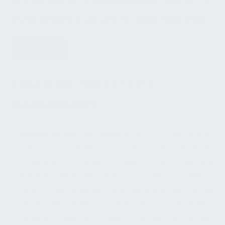
INTELLIGENTE GEBÄUDEKONZEPTE
ZUM WOHLE ALLER STAKEHOLDER
Strategie
STRATEGIE FÜR FACILITY
MANAGEMENT:
Gebäude als Betriebsmittel:
Wir betrachten
unsere Gebäude nicht nur als physische
Strukturen, sondern auch als wichtige
Betriebsmittel, die einen wesentlichen Beitrag
zum Erfolg unseres Unternehmens leisten. Sie
bieten den Raum, in dem unsere Mitarbeiter
arbeiten, unsere Produkte hergestellt werden