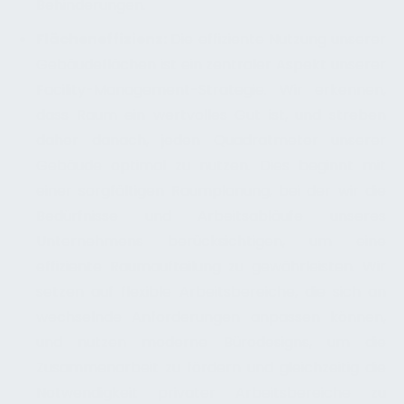
Behinderungen.
Flächeneffizienz:
Die effiziente Nutzung unserer
Gebäudeflächen ist ein zentraler Aspekt unserer
Facility-Management-Strategie. Wir erkennen,
dass Raum ein wertvolles Gut ist, und streben
daher danach, jeden Quadratmeter unserer
Gebäude optimal zu nutzen. Dies beginnt mit
einer sorgfältigen Raumplanung, bei der wir die
Bedürfnisse und Arbeitsabläufe unseres
Unternehmens berücksichtigen, um eine
effiziente Raumaufteilung zu gewährleisten. Wir
setzen auf flexible Arbeitsbereiche, die sich an
wechselnde Anforderungen anpassen können,
und nutzen moderne Bürodesigns, um die
Zusammenarbeit zu fördern und gleichzeitig die
Notwendigkeit privater Arbeitsbereiche zu