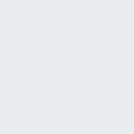
kontinuierlich zu überwachen und
Verbesserungspotenziale aufzudecken. Diese
Technologien tragen auch dazu bei,
Energieeinsparungen und Kosteneffizienz zu
ermöglichen, was zur Nachhaltigkeit und
Wettbewerbsfähigkeit beiträgt.
Bestimmung und Funktion des Gebäudes:
Wir
definieren klar, welche Funktionen das Gebäude
erfüllen soll. Dies umfasst Büros,
Produktionsstätten, Lagerräume und andere
Räumlichkeiten, die für die täglichen Aktivitäten
unseres Unternehmens erforderlich sind.
Lebenszyklusmanagement:
Wir betrachten
unsere Gebäude nicht nur als kurzfristige
Investitionen, sondern als langfristige