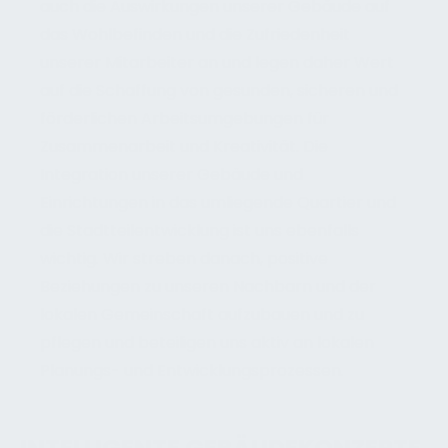
auch die Auswirkungen unserer Gebäude auf
das Wohlbefinden und die Zufriedenheit
unserer Mitarbeiter an und legen daher Wert
auf die Schaffung von gesunden, sicheren und
förderlichen Arbeitsumgebungen für
Zusammenarbeit und Kreativität. Die
Integration unserer Gebäude und
Einrichtungen in das umliegende Quartier und
die Stadtteilentwicklung ist uns ebenfalls
wichtig. Wir streben danach, positive
Beziehungen zu unseren Nachbarn und der
lokalen Gemeinschaft aufzubauen und zu
pflegen und beteiligen uns aktiv an lokalen
Planungs- und Entwicklungsprozessen.