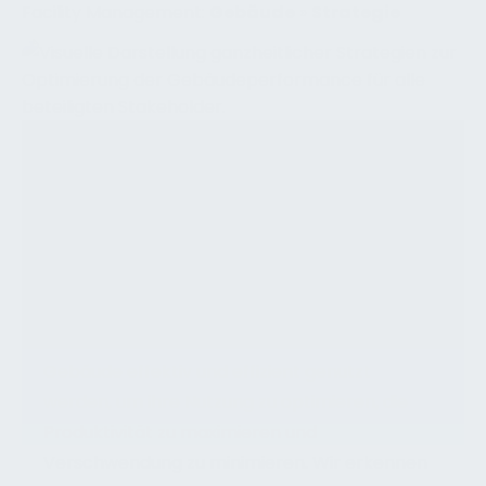
Facility Management:
Gebäude
»
Strategie
Strategie für gute Gebäude
Unsere Facility Management-Strategie
betrachtet Gebäude nicht nur als physische
Strukturen, sondern auch als wichtige
Ressourcen, die einen wesentlichen Beitrag
zum Erfolg unseres Unternehmens leisten.
Unser Ziel ist es sicherzustellen, dass unsere
Gebäude effektiv und effizient genutzt
werden, um ihre Nutzung zu optimieren, die
Produktivität zu maximieren und
Verschwendung zu minimieren. Wir erkennen