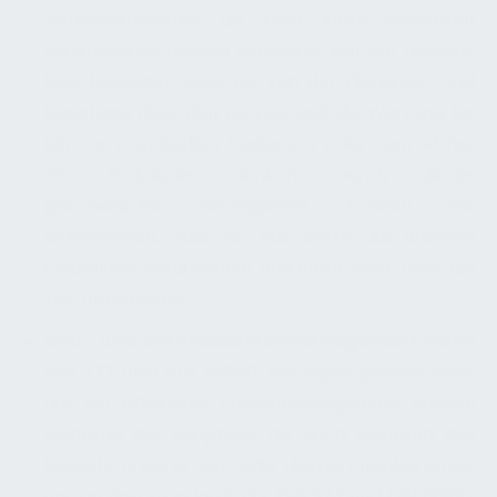
Vermögenswerte, die über ihren gesamten
Lebenszyklus hinweg verwaltet werden müssen.
Dies bedeutet, dass wir von der Planungs- und
Bauphase über den Betrieb und die Wartung bis
hin zur eventuellen Sanierung oder zum Abriss
des Gebäudes denken. Durch dieses
ganzheitliche Herangehen können wir
sicherstellen, dass wir das Beste aus unseren
Gebäuden herausholen und ihren Wert über die
Zeit maximieren.
Bau- und Betriebskostenmanagement nach
DIN 277 und DIN 18960:
Wir legen großen Wert
auf ein effektives Kostenmanagement sowohl
während der Bauphase als auch während des
Betriebs unserer Gebäude. Hierbei orientieren wir
uns an den Standards der DIN 277 und DIN 18960.